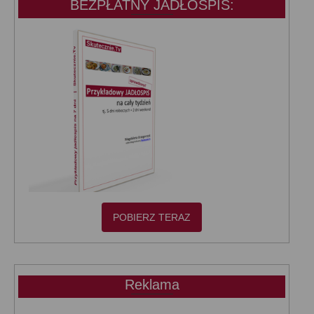
BEZPŁATNY JADŁOSPIS:
POBIERZ TERAZ
Reklama