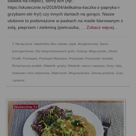
salatka-na-cieplo/), stirfry’ach (np.:
https://skutecznie.tv/2018/04/delikatna-kaczka-z-papryka-i-
grzybami-stir-fry/) czy innych daniach na gorąco. Nasze
ulubione to podsmażone w paskach na maśle klarowanym z
solą, pieprzem i zieleniną (pietruszka, …
Zobacz więcej…
'Nie-łączenie' składników
,
Bez nabiału i jajek
,
Bezglutenowa
,
Dania
jednogarnkowe
,
Dla niespodziewanych gości
,
Kolacja
,
Mega proste
,
Obiad
,
Posiłki
,
Przekąska
,
Przekąski Wytrawne
,
Przystawki
,
Przystawki i dodatki
,
Romantyczny posiłek
,
Składnik: grzyby
,
Składnik: owoce i warzywa
,
Sosy i dipy
,
Sylwester i inne imprezowe
,
Walentynki
,
Wegetariańska
,
Zdrowe jedzenie
,
Zupy
i gulasze