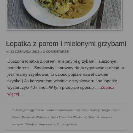
Łopatka z porem i mielonymi grzybami
on
12 CZERWCA 2018
z
3 KOMENTARZE
Duszona łopatka z porem, mielonymi grzybami i suszonym
pomidorem… Smakowity i sprawny do przygotowania obiad, a
jeśli mamy szybkowar, to całość pójdzie nawet całkiem
szybko;) Ja korzystałam właśnie z szybkowaru i na łopatkę
wystarczyło 40 minut. W tym przepisie sposób …
Zobacz
więcej…
Dania jednogarnkowe
,
Dania z szybkowaru
,
Dla dzieci
,
Kolacja
,
Mega proste
,
Obiad
,
Przekąski Wytrawne
,
Seria Obiad Na Weekend
,
Składnik: owoce i
warzywa
,
Składnik: wieprzowina
,
Zupy i gulasze