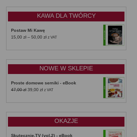
KAWA DLA TWÓRCY
Postaw Mi Kawę
Zakres
15,00
zł
–
50,00
zł
z VAT
cen:
od
15,00 zł
do
NOWE W SKLEPIE
50,00 zł
Proste domowe serniki - eBook
Pierwotna
Aktualna
47,00
zł
39,00
zł
z VAT
cena
cena
wynosiła:
wynosi:
47,00 zł.
39,00 zł.
OKAZJE
Skutecznie.TV (vol.2) - eBook