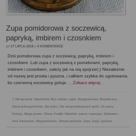
Zupa pomidorowa z soczewicą,
papryką, imbirem i czosnkiem
on
17 LIPCA 2018
z
4 KOMENTARZE
Dziś pomidorowa zupa z soczewicą, papryką, imbirem i
czosnkiem. Lub zupa z soczewicą z pomidorami, papryką,
imbirem i czosnkiem, zależy jak na nią spojrzeć;) Niezależnie
od nazwy jest prosta i pyszna, i całkiem szybka do ugotowania,
bo czerwoną soczewicę gotuje …
Zobacz więcej…
'Nie-łączenie' składników
,
Bez nabiału i jajek
,
Bezglutenowa
,
Bezmleczna
,
Dania jednogarnkowe
,
Dla dzieci
,
Dla niespodziewanych gości
,
Do pracy
,
Kolacja
,
Mega proste
,
Obiad
,
Posiłki
,
Składnik: owoce i warzywa
,
Sylwester i
inne imprezowe
,
Wegetariańska
,
Zdrowe jedzenie
,
Zupy
,
Zupy i gulasze