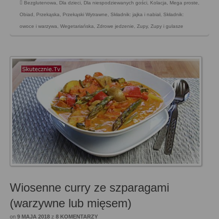
Bezglutenowa
,
Dla dzieci
,
Dla niespodziewanych gości
,
Kolacja
,
Mega proste
,
Obiad
,
Przekąska
,
Przekąski Wytrawne
,
Składnik: jajka i nabiał
,
Składnik:
owoce i warzywa
,
Wegetariańska
,
Zdrowe jedzenie
,
Zupy
,
Zupy i gulasze
Wiosenne curry ze szparagami
(warzywne lub mięsem)
on
9 MAJA 2018
z
8 KOMENTARZY