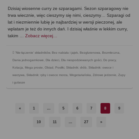
Dzisiaj wiosenne curry ze szparagami. Sezon szparagowy nie
trwa wiecznie, więc cieszymy się nimi, cieszymy… Szparagi od
lat i niezmiennie lubię je najbardziej w wersji pieczonej, ale
wplatam je też do innych dań. I dzisiaj właśnie w lekkim curry,
takim …
Zobacz więcej…
'Nie-łączenie' składników
,
Bez nabiału i jajek
,
Bezglutenowa
,
Bezmleczna
,
Dania jednogarnkowe
,
Dla dzieci
,
Dla niespodziewanych gości
,
Do pracy
,
Kolacja
,
Mega proste
,
Obiad
,
Posiłki
,
Składnik: drób
,
Składnik: owoce i
warzywa
,
Składnik: ryby i owoce morza
,
Wegetariańska
,
Zdrowe jedzenie
,
Zupy
i gulasze
«
1
…
5
6
7
8
9
10
11
…
27
»