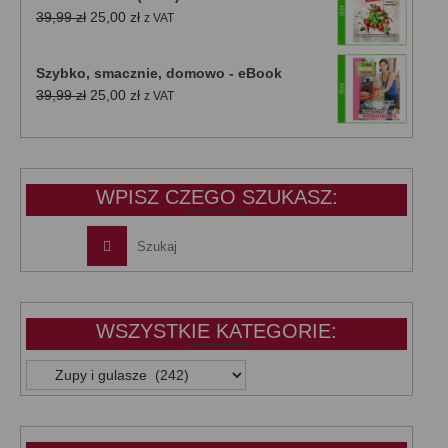
Pierwotna
Aktualna
39,99
zł
25,00
zł
z VAT
cena
cena
wynosiła:
wynosi:
Szybko, smacznie, domowo - eBook
39,99 zł.
25,00 zł.
Pierwotna
Aktualna
39,99
zł
25,00
zł
z VAT
cena
cena
wynosiła:
wynosi:
39,99 zł.
25,00 zł.
WPISZ CZEGO SZUKASZ:
WSZYSTKIE KATEGORIE:
WSZYSTKIE
KATEGORIE: