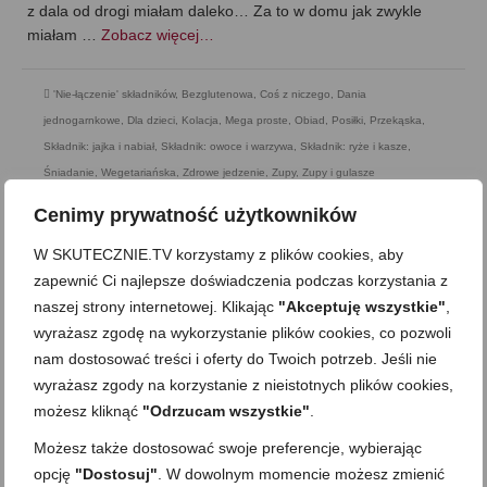
z dala od drogi miałam daleko… Za to w domu jak zwykle
miałam …
Zobacz więcej…
'Nie-łączenie' składników
,
Bezglutenowa
,
Coś z niczego
,
Dania
jednogarnkowe
,
Dla dzieci
,
Kolacja
,
Mega proste
,
Obiad
,
Posiłki
,
Przekąska
,
Składnik: jajka i nabiał
,
Składnik: owoce i warzywa
,
Składnik: ryże i kasze
,
Śniadanie
,
Wegetariańska
,
Zdrowe jedzenie
,
Zupy
,
Zupy i gulasze
Cenimy prywatność użytkowników
W SKUTECZNIE.TV korzystamy z plików cookies, aby
zapewnić Ci najlepsze doświadczenia podczas korzystania z
naszej strony internetowej. Klikając
"Akceptuję wszystkie"
,
wyrażasz zgodę na wykorzystanie plików cookies, co pozwoli
nam dostosować treści i oferty do Twoich potrzeb. Jeśli nie
wyrażasz zgody na korzystanie z nieistotnych plików cookies,
możesz kliknąć
"Odrzucam wszystkie"
.
Możesz także dostosować swoje preferencje, wybierając
opcję
"Dostosuj"
. W dowolnym momencie możesz zmienić