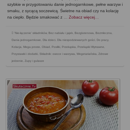
szybkie w przygotowaniu danie jednogarnkowe, pełne warzyw i
smaku, z sycącą soczewicą. Świetne na obiad czy na kolację
na ciepło. Będzie smakować z …
Zobacz więcej…
'Nie-łączenie' składników
,
Bez nabiału i jajek
,
Bezglutenowa
,
Bezmleczna
,
Dania jednogarnkowe
,
Dla dzieci
,
Dla niespodziewanych gości
,
Do pracy
,
Kolacja
,
Mega proste
,
Obiad
,
Posiłki
,
Przekąska
,
Przekąski Wytrawne
,
Przystawki i dodatki
,
Składnik: owoce i warzywa
,
Wegetariańska
,
Zdrowe
jedzenie
,
Zupy i gulasze