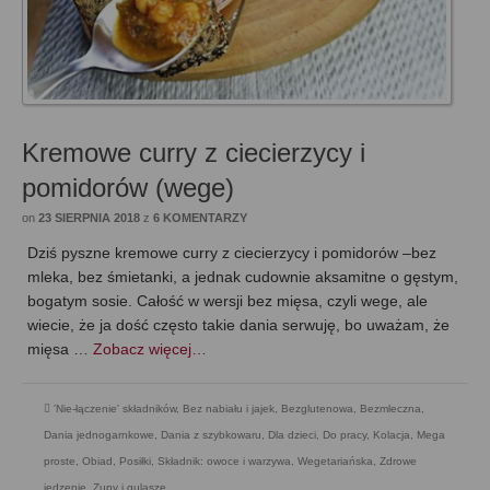
Kremowe curry z ciecierzycy i
pomidorów (wege)
on
23 SIERPNIA 2018
z
6 KOMENTARZY
Dziś pyszne kremowe curry z ciecierzycy i pomidorów –bez
mleka, bez śmietanki, a jednak cudownie aksamitne o gęstym,
bogatym sosie. Całość w wersji bez mięsa, czyli wege, ale
wiecie, że ja dość często takie dania serwuję, bo uważam, że
mięsa …
Zobacz więcej…
'Nie-łączenie' składników
,
Bez nabiału i jajek
,
Bezglutenowa
,
Bezmleczna
,
Dania jednogarnkowe
,
Dania z szybkowaru
,
Dla dzieci
,
Do pracy
,
Kolacja
,
Mega
proste
,
Obiad
,
Posiłki
,
Składnik: owoce i warzywa
,
Wegetariańska
,
Zdrowe
jedzenie
,
Zupy i gulasze