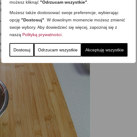
możesz kliknąć
"Odrzucam wszystkie"
.
krojona ciemna czekolada
chu
Możesz także dostosować swoje preferencje, wybierając
 –CIASTO
opcję
"Dostosuj"
. W dowolnym momencie możesz zmienić
swoje wybory. Aby dowiedzieć się więcej, zapoznaj się z
zam potrzebne składniki.
naszą
Polityką prywatności
.
o (miękkie), z grubsza mieszam. Dosypuję mielone siemię lniane,
Dostosuj
Odrzucam wszystkie
Akceptuję wszystkie
dę i sól.