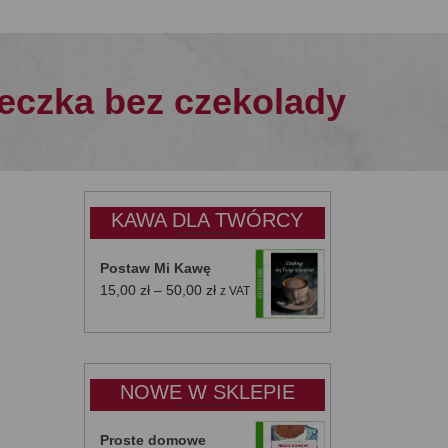
teczka bez czekolady
KAWA DLA TWÓRCY
Postaw Mi Kawę
Zakres
15,00
zł
–
50,00
zł
z VAT
cen:
od
15,00 zł
do
NOWE W SKLEPIE
50,00 zł
Proste domowe