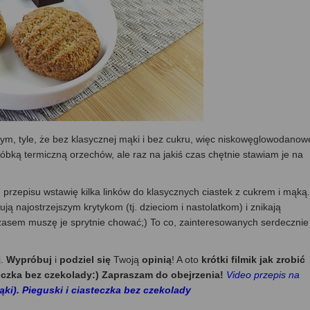
m, tyle, że bez klasycznej mąki i bez cukru, więc niskowęglowodanow
róbką termiczną orzechów, ale raz na jakiś czas chętnie stawiam je na
cu przepisu wstawię kilka linków do klasycznych ciastek z cukrem i mąką.
ą najostrzejszym krytykom (tj. dzieciom i nastolatkom) i znikają
czasem muszę je sprytnie chować;) To co, zainteresowanych serdecznie
j.
Wypróbuj
i
podziel się
Twoją
opinią
! A oto
krótki filmik jak zrobić
teczka bez czekolady:) Zapraszam do obejrzenia!
Video przepis na
ki). Pieguski i ciasteczka bez czekolady