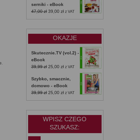
serniki - eBook
Pierwotna
Aktualna
47,00
zł
39,00
zł
z VAT
cena
cena
wynosiła:
wynosi:
47,00 zł.
39,00 zł.
OKAZJE
Skutecznie.TV (vol.2) -
eBook
e.
Pierwotna
Aktualna
39,99
zł
25,00
zł
z VAT
cena
cena
Szybko, smacznie,
wynosiła:
wynosi:
domowo - eBook
39,99 zł.
25,00 zł.
Pierwotna
Aktualna
39,99
zł
25,00
zł
z VAT
cena
cena
wynosiła:
wynosi:
39,99 zł.
25,00 zł.
WPISZ CZEGO
SZUKASZ: