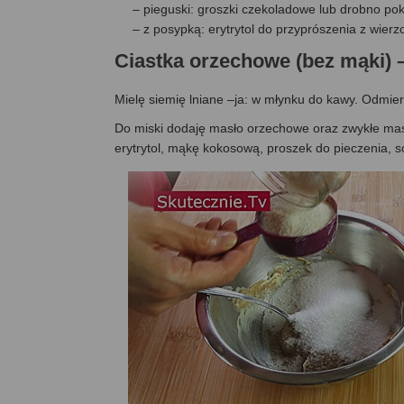
– pieguski: groszki czekoladowe lub drobno po
– z posypką: erytrytol do przyprószenia z wierz
Ciastka orzechowe (bez mąki)
Mielę siemię lniane –ja: w młynku do kawy. Odmier
Do miski dodaję masło orzechowe oraz zwykłe masł
erytrytol, mąkę kokosową, proszek do pieczenia, so