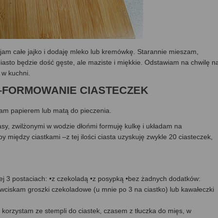
jam całe jajko i dodaję mleko lub kremówkę. Starannie mieszam,
asto będzie dość gęste, ale maziste i miękkie. Odstawiam na chwilę n
 w kuchni.
i) –FORMOWANIE CIASTECZEK
am papierem lub matą do pieczenia.
sy, zwilżonymi w wodzie dłońmi formuję kulkę i układam na
 między ciastkami –z tej ilości ciasta uzyskuję zwykle 20 ciasteczek,
j 3 postaciach: •z czekoladą •z posypką •bez żadnych dodatków:
 wciskam groszki czekoladowe (u mnie po 3 na ciastko) lub kawałeczki
korzystam ze stempli do ciastek, czasem z tłuczka do mięs, w