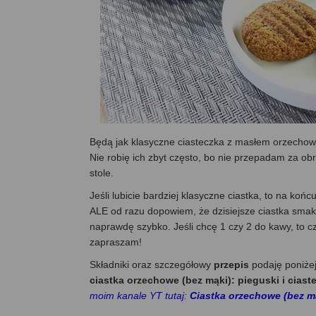
Będą jak klasyczne ciasteczka z masłem orzechowy
Nie robię ich zbyt często, bo nie przepadam za ob
stole.
Jeśli lubicie bardziej klasyczne ciastka, to na koń
ALE od razu dopowiem, że dzisiejsze ciastka smakuj
naprawdę szybko. Jeśli chcę 1 czy 2 do kawy, to 
zapraszam!
Składniki oraz szczegółowy
przepis
podaję poniże
ciastka orzechowe (bez mąki): pieguski i cias
moim kanale YT tutaj:
Ciastka orzechowe (bez mą