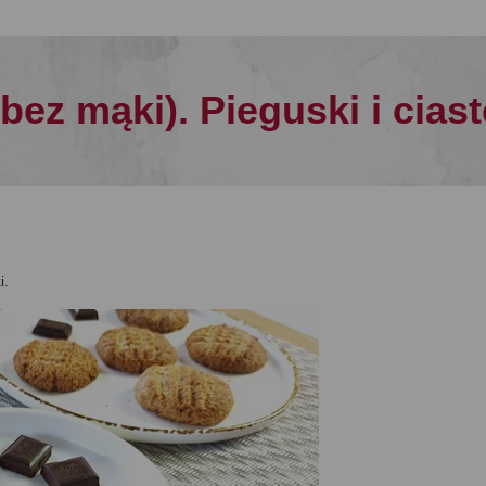
bez mąki). Pieguski i cias
i.