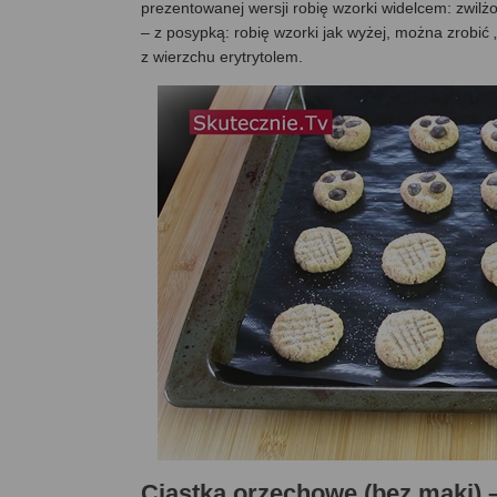
prezentowanej wersji robię wzorki widelcem: zwilż
– z posypką: robię wzorki jak wyżej, można zrobić
z wierzchu erytrytolem.
Ciastka orzechowe (bez mąki)