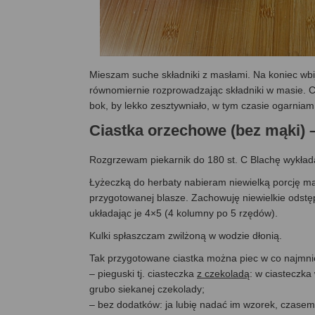
Mieszam suche składniki z masłami. Na koniec wbi
równomiernie rozprowadzając składniki w masie. Ci
bok, by lekko zesztywniało, w tym czasie ogarniam
Ciastka orzechowe (bez mąk
Rozgrzewam piekarnik do 180 st. C Blachę wykład
Łyżeczką do herbaty nabieram niewielką porcję ma
przygotowanej blasze. Zachowuję niewielkie odstępy
układając je 4×5 (4 kolumny po 5 rzędów).
Kulki spłaszczam zwilżoną w wodzie dłonią.
Tak przygotowane ciastka można piec w co najmnie
– pieguski tj. ciasteczka
z czekoladą
: w ciasteczka
grubo siekanej czekolady;
– bez dodatków: ja lubię nadać im wzorek, czasem 