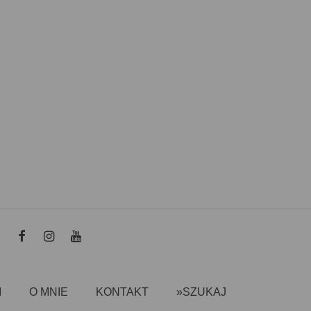
I
O MNIE
KONTAKT
»SZUKAJ