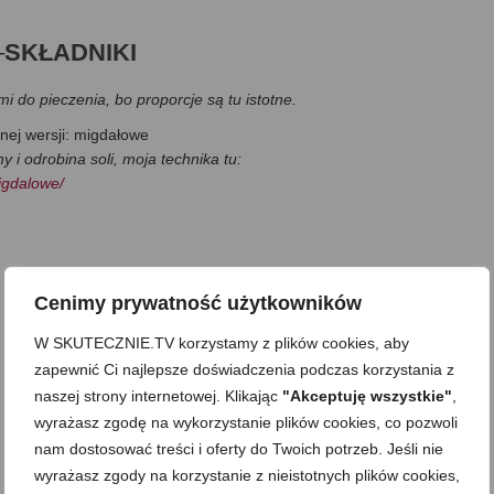
–
SKŁADNIKI
 do pieczenia, bo proporcje są tu istotne.
nej wersji: migdałowe
 i odrobina soli, moja technika tu:
igdalowe/
Cenimy prywatność użytkowników
W SKUTECZNIE.TV korzystamy z plików cookies, aby
zapewnić Ci najlepsze doświadczenia podczas korzystania z
naszej strony internetowej. Klikając
"Akceptuję wszystkie"
,
wyrażasz zgodę na wykorzystanie plików cookies, co pozwoli
nam dostosować treści i oferty do Twoich potrzeb. Jeśli nie
wyrażasz zgody na korzystanie z nieistotnych plików cookies,