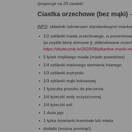
/proporcje na 20 ciastek/
Ciastka orzechowe (bez mąki)
INFO
: składniki odmierzam standardowymi miarkami
1/2 szklanki masła orzechowego, w prezentowa
/ja zwykle biorę domowe tj. zblendowane orzechy
https://skutecznie.tv/2020/08/pikantne-maslo-m
5 łyżek miękkiego masła (masło prawdziwe)
1/4 szklanki mielonego siemienia lnianego
1/3 szklanki erytrytolu
1/3 szklanki mąki kokosowej
1 łyżeczka proszku do pieczenia
1/4 łyżeczki sody oczyszczonej
1/4 łyżeczki soli
1 duże jajo
1 łyżka śmietanki kremówki lub mleka
dodatki (można pominąć):