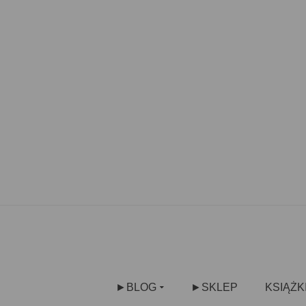
►BLOG
►SKLEP
KSIĄŻK