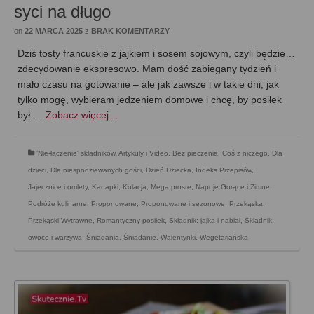
syci na długo
on
22 MARCA 2025
z
BRAK KOMENTARZY
Dziś tosty francuskie z jajkiem i sosem sojowym, czyli będzie…
zdecydowanie ekspresowo. Mam dość zabiegany tydzień i
mało czasu na gotowanie – ale jak zawsze i w takie dni, jak
tylko mogę, wybieram jedzeniem domowe i chcę, by posiłek
był …
Zobacz więcej…
'Nie-łączenie' składników
,
Artykuły i Video
,
Bez pieczenia
,
Coś z niczego
,
Dla
dzieci
,
Dla niespodziewanych gości
,
Dzień Dziecka
,
Indeks Przepisów
,
Jajecznice i omlety
,
Kanapki
,
Kolacja
,
Mega proste
,
Napoje Gorące i Zimne
,
Podróże kulinarne
,
Proponowane
,
Proponowane i sezonowe
,
Przekąska
,
Przekąski Wytrawne
,
Romantyczny posiłek
,
Składnik: jajka i nabiał
,
Składnik:
owoce i warzywa
,
Śniadania
,
Śniadanie
,
Walentynki
,
Wegetariańska