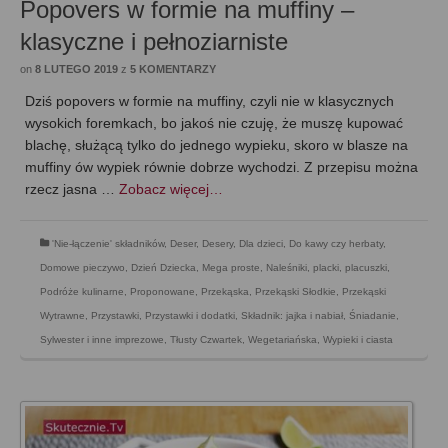
Popovers w formie na muffiny –
klasyczne i pełnoziarniste
on
8 LUTEGO 2019
z
5 KOMENTARZY
Dziś popovers w formie na muffiny, czyli nie w klasycznych
wysokich foremkach, bo jakoś nie czuję, że muszę kupować
blachę, służącą tylko do jednego wypieku, skoro w blasze na
muffiny ów wypiek równie dobrze wychodzi. Z przepisu można
rzecz jasna …
Zobacz więcej…
'Nie-łączenie' składników
,
Deser
,
Desery
,
Dla dzieci
,
Do kawy czy herbaty
,
Domowe pieczywo
,
Dzień Dziecka
,
Mega proste
,
Naleśniki, placki, placuszki
,
Podróże kulinarne
,
Proponowane
,
Przekąska
,
Przekąski Słodkie
,
Przekąski
Wytrawne
,
Przystawki
,
Przystawki i dodatki
,
Składnik: jajka i nabiał
,
Śniadanie
,
Sylwester i inne imprezowe
,
Tłusty Czwartek
,
Wegetariańska
,
Wypieki i ciasta