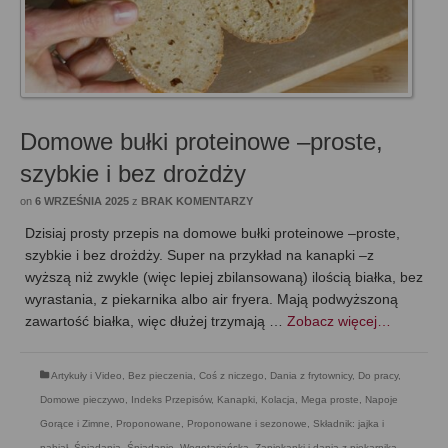
Domowe bułki proteinowe –proste,
szybkie i bez drożdży
on
6 WRZEŚNIA 2025
z
BRAK KOMENTARZY
Dzisiaj prosty przepis na domowe bułki proteinowe –proste,
szybkie i bez drożdży. Super na przykład na kanapki –z
wyższą niż zwykle (więc lepiej zbilansowaną) ilością białka, bez
wyrastania, z piekarnika albo air fryera. Mają podwyższoną
zawartość białka, więc dłużej trzymają …
Zobacz więcej…
Artykuły i Video
,
Bez pieczenia
,
Coś z niczego
,
Dania z frytownicy
,
Do pracy
,
Domowe pieczywo
,
Indeks Przepisów
,
Kanapki
,
Kolacja
,
Mega proste
,
Napoje
Gorące i Zimne
,
Proponowane
,
Proponowane i sezonowe
,
Składnik: jajka i
nabiał
,
Śniadania
,
Śniadanie
,
Wegetariańska
,
Zapiekanki i dania z piekarnika