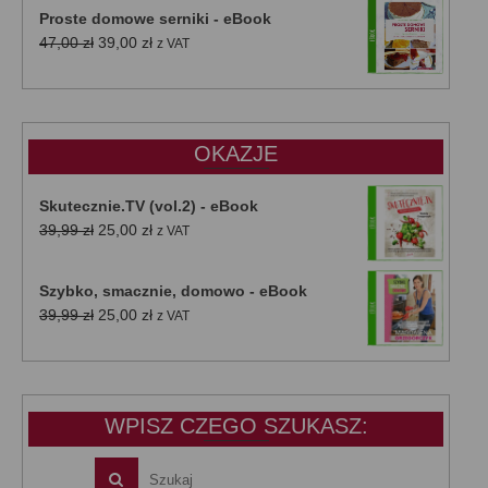
Proste domowe serniki - eBook
Pierwotna
Aktualna
47,00
zł
39,00
zł
z VAT
cena
cena
wynosiła:
wynosi:
47,00 zł.
39,00 zł.
OKAZJE
Skutecznie.TV (vol.2) - eBook
Pierwotna
Aktualna
39,99
zł
25,00
zł
z VAT
cena
cena
wynosiła:
wynosi:
Szybko, smacznie, domowo - eBook
39,99 zł.
25,00 zł.
Pierwotna
Aktualna
39,99
zł
25,00
zł
z VAT
cena
cena
wynosiła:
wynosi:
39,99 zł.
25,00 zł.
WPISZ CZEGO SZUKASZ: