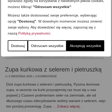
wyrażasz zgody na korzystanie z nieistotnych plików cookies,
możesz kliknąć
"Odrzucam wszystkie"
.
Możesz także dostosować swoje preferencje, wybierając
opcję
"Dostosuj"
. W dowolnym momencie możesz zmienić
swoje wybory. Aby dowiedzieć się więcej, zapoznaj się z
naszą
Polityką prywatności
.
Dostosuj
Odrzucam wszystkie
Akceptuję wszystkie
Zupa kurkowa z selerem i pietruszką
on
5 WRZEŚNIA 2020
z
2 KOMENTARZE
Dziś zupa kurkowa z selerem i pietruszką. Pyszna domowa
zupa, w sezonie na kurki przynajmniej raz musi się u nas
pojawić;) Czasem podmieniam seler na ziemniaki, ale od
dłuższego czasu zdecydowanie wolimy wariant z selerem, więc
ten poniżej prezentuję. Zupa …
Zobacz więcej…