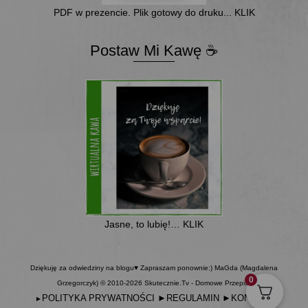
PDF w prezencie. Plik gotowy do druku... KLIK
Postaw Mi Kawę ☕
Jasne, to lubię!… KLIK
Dziękuję za odwiedziny na blogu♥ Zapraszam ponownie:) MaGda (Magdalena
0
Grzegorczyk) © 2010-2026 Skutecznie.Tv - Domowe Przepisy
POLITYKA PRYWATNOŚCI
►
REGULAMIN
►
KONTAKT
►