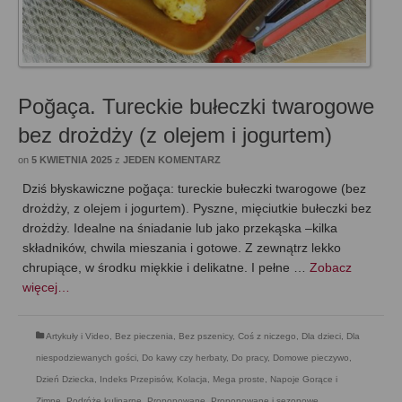
Poğaça. Tureckie bułeczki twarogowe
bez drożdży (z olejem i jogurtem)
on
5 KWIETNIA 2025
z
JEDEN KOMENTARZ
Dziś błyskawiczne poğaça: tureckie bułeczki twarogowe (bez
drożdży, z olejem i jogurtem). Pyszne, mięciutkie bułeczki bez
drożdży. Idealne na śniadanie lub jako przekąska –kilka
składników, chwila mieszania i gotowe. Z zewnątrz lekko
chrupiące, w środku miękkie i delikatne. I pełne …
Zobacz
więcej…
Artykuły i Video
,
Bez pieczenia
,
Bez pszenicy
,
Coś z niczego
,
Dla dzieci
,
Dla
niespodziewanych gości
,
Do kawy czy herbaty
,
Do pracy
,
Domowe pieczywo
,
Dzień Dziecka
,
Indeks Przepisów
,
Kolacja
,
Mega proste
,
Napoje Gorące i
Zimne
,
Podróże kulinarne
,
Proponowane
,
Proponowane i sezonowe
,