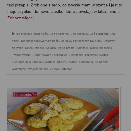
taki przepis. Zrobione z tego, co zwykle mam w szafce i jest to
moje szybkie, domowe ciastko, które powstaje w kilka minut …
Zobacz więcej…
'Nie-łączenie' składników
,
Bez pieczenia
,
Bez pszenicy
,
Coś z niczego
,
Dla
dzieci
,
Dla niespodziewanych gości
,
Do kawy czy herbaty
,
Do pracy
,
Domowe
słodycze
,
Dzień Dziecka
,
Kolacja
,
Mega proste
,
Naleśniki, placki, placuszki
,
Proponowane
,
Proponowane i sezonowe
,
Przekąska
,
Przekąski Słodkie
,
Składnik: jajka i nabiał
,
Składnik: orzechy i ziarna
,
Śniadania
,
Śniadanie
,
Walentynki
,
Wegetariańska
,
Zdrowe jedzenie