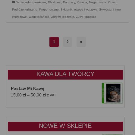
Dania jednogarnkowe
,
Dla dzieci
,
Do pracy
,
Kolacja
,
Mega proste
,
Obiad
,
Podróże kulinarne
,
Proponowane
,
Składnik: owoce i warzywa
,
Sylwester i inne
imprezowe
,
Wegetariańska
,
Zdrowe jedzenie
,
Zupy i gulasze
1
2
»
KAWA DLA TWÓRCY
Postaw Mi Kawę
Zakres
15,00
zł
–
50,00
zł
z VAT
cen:
od
15,00 zł
do
NOWE W SKLEPIE
50,00 zł