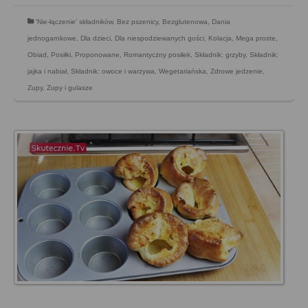
'Nie-łączenie' składników
,
Bez pszenicy
,
Bezglutenowa
,
Dania
jednogarnkowe
,
Dla dzieci
,
Dla niespodziewanych gości
,
Kolacja
,
Mega proste
,
Obiad
,
Posiłki
,
Proponowane
,
Romantyczny posiłek
,
Składnik: grzyby
,
Składnik:
jajka i nabiał
,
Składnik: owoce i warzywa
,
Wegetariańska
,
Zdrowe jedzenie
,
Zupy
,
Zupy i gulasze