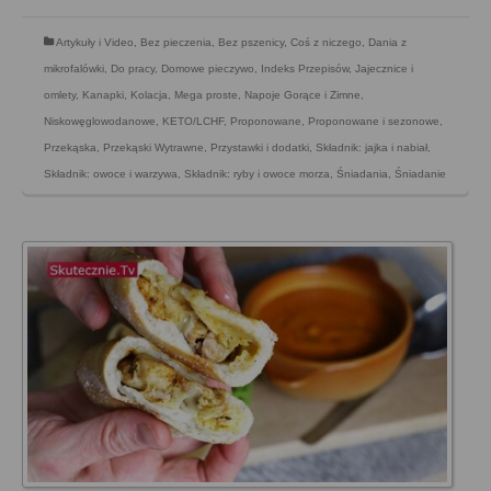
Artykuły i Video
,
Bez pieczenia
,
Bez pszenicy
,
Coś z niczego
,
Dania z
mikrofalówki
,
Do pracy
,
Domowe pieczywo
,
Indeks Przepisów
,
Jajecznice i
omlety
,
Kanapki
,
Kolacja
,
Mega proste
,
Napoje Gorące i Zimne
,
Niskowęglowodanowe, KETO/LCHF
,
Proponowane
,
Proponowane i sezonowe
,
Przekąska
,
Przekąski Wytrawne
,
Przystawki i dodatki
,
Składnik: jajka i nabiał
,
Składnik: owoce i warzywa
,
Składnik: ryby i owoce morza
,
Śniadania
,
Śniadanie