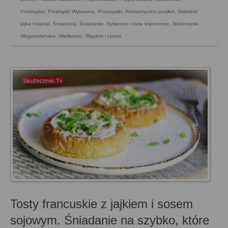
Przekąska
,
Przekąski Wytrawne
,
Przystawki
,
Romantyczny posiłek
,
Składnik:
jajka i nabiał
,
Śniadania
,
Śniadanie
,
Sylwester i inne imprezowe
,
Walentynki
,
Wegetariańska
,
Wielkanoc
,
Wypieki i ciasta
Tosty francuskie z jajkiem i sosem
sojowym. Śniadanie na szybko, które