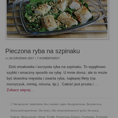
Pieczona ryba na szpinaku
on
20 GRUDNIA 2017
z
7 KOMENTARZY
Dziś smakowita i soczysta ryba na szpinaku. To wyjątkowo
szybki i smaczny sposób na rybę. U mnie dorsz, ale to może
być dowolna mięsista i zwarta ryba, najlepiej filety (np.
morszczuk, mintaj, miruna, itp.) . Całość jest prosta i …
Zobacz więcej…
'Nie-łączenie' składników
,
Bez nabiału i jajek
,
Bezglutenowa
,
Bezmleczna
,
Dania jednogarnkowe
,
Dla dzieci
,
Dla niespodziewanych gości
,
Do pracy
,
Kolacja
,
Mega proste
,
Obiad
,
Posiłki
,
Proteinowa (Dukan)
,
Przekąska
,
Przekąski