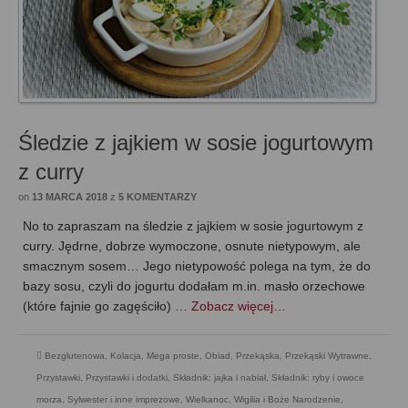
Śledzie z jajkiem w sosie jogurtowym
z curry
on
13 MARCA 2018
z
5 KOMENTARZY
No to zapraszam na śledzie z jajkiem w sosie jogurtowym z
curry. Jędrne, dobrze wymoczone, osnute nietypowym, ale
smacznym sosem… Jego nietypowość polega na tym, że do
bazy sosu, czyli do jogurtu dodałam m.in. masło orzechowe
(które fajnie go zagęściło) …
Zobacz więcej…
Bezglutenowa
,
Kolacja
,
Mega proste
,
Obiad
,
Przekąska
,
Przekąski Wytrawne
,
Przystawki
,
Przystawki i dodatki
,
Składnik: jajka i nabiał
,
Składnik: ryby i owoce
morza
,
Sylwester i inne imprezowe
,
Wielkanoc
,
Wigilia i Boże Narodzenie
,