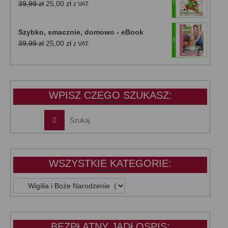
Pierwotna
Aktualna
39,99
zł
25,00
zł
z VAT
cena
cena
wynosiła:
wynosi:
Szybko, smacznie, domowo - eBook
39,99 zł.
25,00 zł.
Pierwotna
Aktualna
39,99
zł
25,00
zł
z VAT
cena
cena
wynosiła:
wynosi:
39,99 zł.
25,00 zł.
WPISZ CZEGO SZUKASZ:
WSZYSTKIE KATEGORIE:
WSZYSTKIE
KATEGORIE:
BEZPŁATNY JADŁOSPIS: