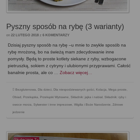
Pyszny sposób na rybę (3 warianty)
on
22 LUTEGO 2018
z
6 KOMENTARZY
Dzisiaj pyszny sposób na rybę –u mnie to zwykle sposób na
rybę mrożoną, bo na świeżą mam zdecydowanie inne
pomysły. Będą to proste kotlety siekane z ryby, wzbogacone
pietruszką, sokiem z cytryny i ulubionymi przyprawami. Całość
banalnie prosta, ale co …
Zobacz więcej…
Bezglutenowa
,
Dla dzieci
,
Dla niespodziewanych gości
,
Kolacja
,
Mega proste
,
Obiad
,
Przekąska
,
Przekąski Wytrawne
,
Składnik: jajka i nabiał
,
Składnik: ryby i
owoce morza
,
Sylwester i inne imprezowe
,
Wigilia i Boże Narodzenie
,
Zdrowe
jedzenie