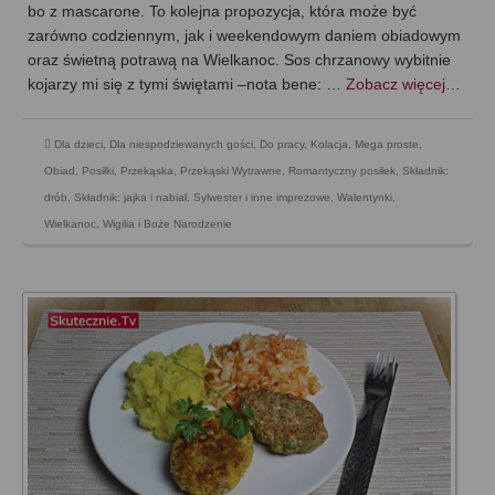
bo z mascarone. To kolejna propozycja, która może być
zarówno codziennym, jak i weekendowym daniem obiadowym
oraz świetną potrawą na Wielkanoc. Sos chrzanowy wybitnie
kojarzy mi się z tymi świętami –nota bene: …
Zobacz więcej…
Dla dzieci
,
Dla niespodziewanych gości
,
Do pracy
,
Kolacja
,
Mega proste
,
Obiad
,
Posiłki
,
Przekąska
,
Przekąski Wytrawne
,
Romantyczny posiłek
,
Składnik:
drób
,
Składnik: jajka i nabiał
,
Sylwester i inne imprezowe
,
Walentynki
,
Wielkanoc
,
Wigilia i Boże Narodzenie