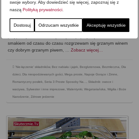
swoje wybory. Aby dowiedzieć się więcej, zapoznaj się z
bezalkoholowy
naszą
Polityką prywatności
.
on
22 GRUDNIA 2017
z
3 KOMENTARZE
Dzisiaj grzaniec bezalkoholowy –w aż 3 smacznych odsłonach!
Dostosuj
Odrzucam wszystkie
Akceptuję wszystkie
Lubię grzańce klasyczne i te mniej klasyczne, bo bardzo lubię
przyprawy korzenne. Stąd chętnie je przyrządzam. I choć ze
smakiem od czasu do czasu rozgrzewam się grzanym winem
czy dobrym grzanym piwem, …
Zobacz więcej…
'Nie-łączenie' składników
,
Bez nabiału i jajek
,
Bezglutenowa
,
Bezmleczna
,
Dla
dzieci
,
Dla niespodziewanych gości
,
Mega proste
,
Napoje Gorące i Zimne
,
Romantyczny posiłek
,
Seria 3 Proste Sposoby Na...
,
Składnik: owoce i
warzywa
,
Sylwester i inne imprezowe
,
Walentynki
,
Wegetariańska
,
Wigilia i Boże
Narodzenie
,
Zdrowe jedzenie