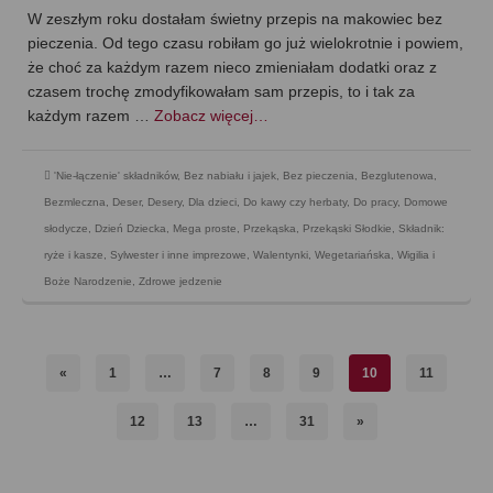
W zeszłym roku dostałam świetny przepis na makowiec bez
pieczenia. Od tego czasu robiłam go już wielokrotnie i powiem,
że choć za każdym razem nieco zmieniałam dodatki oraz z
czasem trochę zmodyfikowałam sam przepis, to i tak za
każdym razem …
Zobacz więcej…
'Nie-łączenie' składników
,
Bez nabiału i jajek
,
Bez pieczenia
,
Bezglutenowa
,
Bezmleczna
,
Deser
,
Desery
,
Dla dzieci
,
Do kawy czy herbaty
,
Do pracy
,
Domowe
słodycze
,
Dzień Dziecka
,
Mega proste
,
Przekąska
,
Przekąski Słodkie
,
Składnik:
ryże i kasze
,
Sylwester i inne imprezowe
,
Walentynki
,
Wegetariańska
,
Wigilia i
Boże Narodzenie
,
Zdrowe jedzenie
«
1
…
7
8
9
10
11
12
13
…
31
»