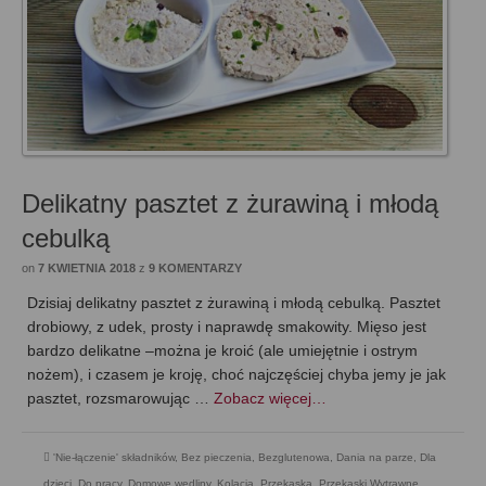
Delikatny pasztet z żurawiną i młodą
cebulką
on
7 KWIETNIA 2018
z
9 KOMENTARZY
Dzisiaj delikatny pasztet z żurawiną i młodą cebulką. Pasztet
drobiowy, z udek, prosty i naprawdę smakowity. Mięso jest
bardzo delikatne –można je kroić (ale umiejętnie i ostrym
nożem), i czasem je kroję, choć najczęściej chyba jemy je jak
pasztet, rozsmarowując …
Zobacz więcej…
'Nie-łączenie' składników
,
Bez pieczenia
,
Bezglutenowa
,
Dania na parze
,
Dla
dzieci
,
Do pracy
,
Domowe wędliny
,
Kolacja
,
Przekąska
,
Przekąski Wytrawne
,