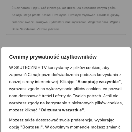
Bez nabiału i jajek
,
Coś z niczego
,
Dla dzieci
,
Dla niespodziewanych gości
,
Kolacja
,
Mega proste
,
Obiad
,
Przekąska
,
Przekąski Wytrawne
,
Składnik: grzyby
,
Składnik: owoce i warzywa
,
Sylwester i inne imprezowe
,
Wegetariańska
,
Wigilia i
Boże Narodzenie
,
Zdrowe jedzenie
Cenimy prywatność użytkowników
W SKUTECZNIE.TV korzystamy z plików cookies, aby
zapewnić Ci najlepsze doświadczenia podczas korzystania z
naszej strony internetowej. Klikając
"Akceptuję wszystkie"
,
wyrażasz zgodę na wykorzystanie plików cookies, co pozwoli
nam dostosować treści i oferty do Twoich potrzeb. Jeśli nie
wyrażasz zgody na korzystanie z nieistotnych plików cookies,
możesz kliknąć
"Odrzucam wszystkie"
.
Możesz także dostosować swoje preferencje, wybierając
3 sposoby na… Grzaniec
opcję
"Dostosuj"
. W dowolnym momencie możesz zmienić