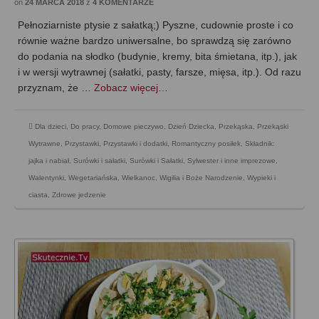
on
24 MARCA 2018
z
4 KOMENTARZE
Pełnoziarniste ptysie z sałatką;) Pyszne, cudownie proste i co
równie ważne bardzo uniwersalne, bo sprawdzą się zarówno
do podania na słodko (budynie, kremy, bita śmietana, itp.), jak
i w wersji wytrawnej (sałatki, pasty, farsze, mięsa, itp.). Od razu
przyznam, że …
Zobacz więcej…
Dla dzieci
,
Do pracy
,
Domowe pieczywo
,
Dzień Dziecka
,
Przekąska
,
Przekąski
Wytrawne
,
Przystawki
,
Przystawki i dodatki
,
Romantyczny posiłek
,
Składnik:
jajka i nabiał
,
Surówki i sałatki
,
Surówki i Sałatki
,
Sylwester i inne imprezowe
,
Walentynki
,
Wegetariańska
,
Wielkanoc
,
Wigilia i Boże Narodzenie
,
Wypieki i
ciasta
,
Zdrowe jedzenie