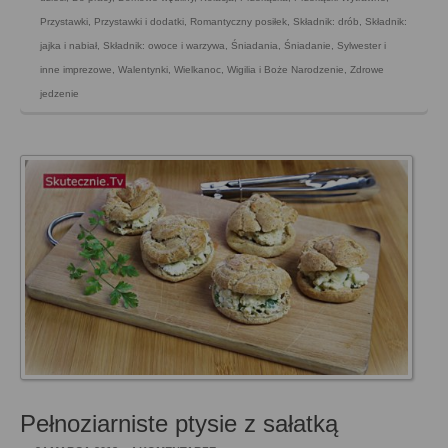
Przystawki
,
Przystawki i dodatki
,
Romantyczny posiłek
,
Składnik: drób
,
Składnik:
jajka i nabiał
,
Składnik: owoce i warzywa
,
Śniadania
,
Śniadanie
,
Sylwester i
inne imprezowe
,
Walentynki
,
Wielkanoc
,
Wigilia i Boże Narodzenie
,
Zdrowe
jedzenie
Pełnoziarniste ptysie z sałatką