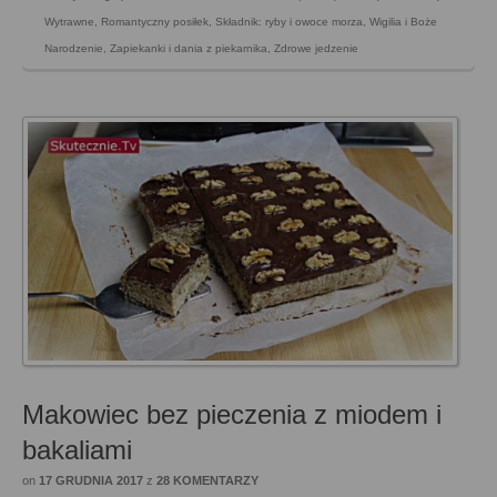
Wytrawne
,
Romantyczny posiłek
,
Składnik: ryby i owoce morza
,
Wigilia i Boże
Narodzenie
,
Zapiekanki i dania z piekarnika
,
Zdrowe jedzenie
Makowiec bez pieczenia z miodem i
bakaliami
on
17 GRUDNIA 2017
z
28 KOMENTARZY