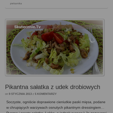
piekarnika
Pikantna sałatka z udek drobiowych
on
9 STYCZNIA 2013
z
5 KOMENTARZY
Soczyste, ogniście doprawione cieniutkie paski mięsa, podane
w chrupiących warzywach osnutych pikantnym dressingiem…
Pyszna i prosta sałatka. Lekka, a jednak sycąca:) Ja zazwyczaj