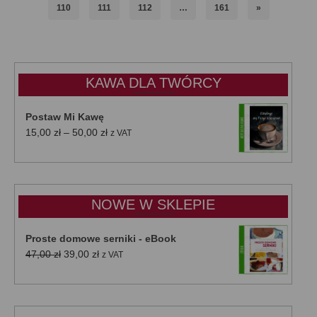
110
111
112
…
161
»
KAWA DLA TWÓRCY
Postaw Mi Kawę
Zakres
15,00
zł
–
50,00
zł
z VAT
cen:
od
15,00 zł
do
NOWE W SKLEPIE
50,00 zł
Proste domowe serniki - eBook
Pierwotna
Aktualna
47,00
zł
39,00
zł
z VAT
cena
cena
wynosiła:
wynosi:
47,00 zł.
39,00 zł.