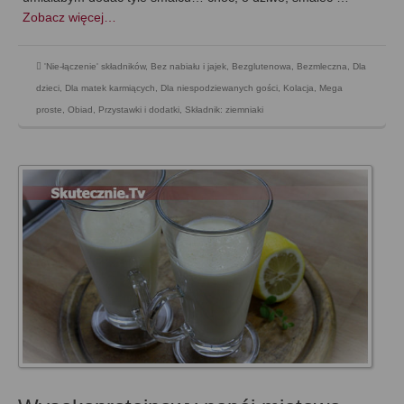
Zobacz więcej…
'Nie-łączenie' składników
,
Bez nabiału i jajek
,
Bezglutenowa
,
Bezmleczna
,
Dla
dzieci
,
Dla matek karmiących
,
Dla niespodziewanych gości
,
Kolacja
,
Mega
proste
,
Obiad
,
Przystawki i dodatki
,
Składnik: ziemniaki