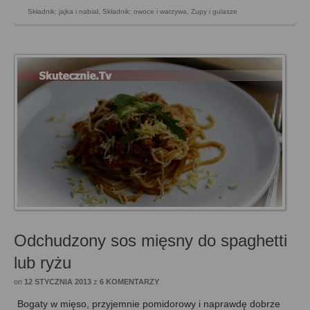
Składnik: jajka i nabiał
,
Składnik: owoce i warzywa
,
Zupy i gulasze
Odchudzony sos mięsny do spaghetti
lub ryżu
on
12 STYCZNIA 2013
z
6 KOMENTARZY
Bogaty w mięso, przyjemnie pomidorowy i naprawdę dobrze