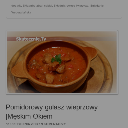
dodatki
,
Składnik: jajka i nabiał
,
Składnik: owoce i warzywa
,
Śniadanie
,
Wegetariańska
Pomidorowy gulasz wieprzowy
|Męskim Okiem
on
18 STYCZNIA 2013
z
9 KOMENTARZY