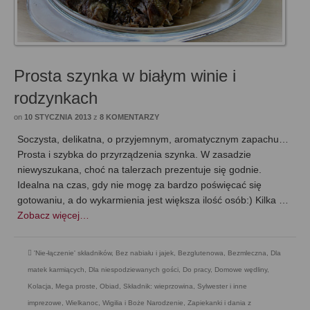
Prosta szynka w białym winie i
rodzynkach
on
10 STYCZNIA 2013
z
8 KOMENTARZY
Soczysta, delikatna, o przyjemnym, aromatycznym zapachu…
Prosta i szybka do przyrządzenia szynka. W zasadzie
niewyszukana, choć na talerzach prezentuje się godnie.
Idealna na czas, gdy nie mogę za bardzo poświęcać się
gotowaniu, a do wykarmienia jest większa ilość osób:) Kilka …
Zobacz więcej…
'Nie-łączenie' składników
,
Bez nabiału i jajek
,
Bezglutenowa
,
Bezmleczna
,
Dla
matek karmiących
,
Dla niespodziewanych gości
,
Do pracy
,
Domowe wędliny
,
Kolacja
,
Mega proste
,
Obiad
,
Składnik: wieprzowina
,
Sylwester i inne
imprezowe
,
Wielkanoc
,
Wigilia i Boże Narodzenie
,
Zapiekanki i dania z