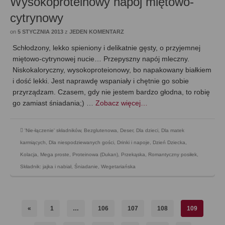
Wysokoproteinowy napój miętowo-
cytrynowy
on
5 STYCZNIA 2013
z
JEDEN KOMENTARZ
Schłodzony, lekko spieniony i delikatnie gęsty, o przyjemnej
miętowo-cytrynowej nucie… Przepyszny napój mleczny.
Niskokaloryczny, wysokoproteionowy, bo napakowany białkiem
i dość lekki. Jest naprawdę wspaniały i chętnie go sobie
przyrządzam. Czasem, gdy nie jestem bardzo głodna, to robię
go zamiast śniadania;) …
Zobacz więcej…
'Nie-łączenie' składników
,
Bezglutenowa
,
Deser
,
Dla dzieci
,
Dla matek
karmiących
,
Dla niespodziewanych gości
,
Drinki i napoje
,
Dzień Dziecka
,
Kolacja
,
Mega proste
,
Proteinowa (Dukan)
,
Przekąska
,
Romantyczny posiłek
,
Składnik: jajka i nabiał
,
Śniadanie
,
Wegetariańska
«
1
…
106
107
108
109