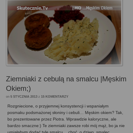
Ziemniaki z cebulą na smalcu |Męskim
Okiem;)
on
5 STYCZNIA 2013
z
15 KOMENTARZY
Rozgniecione, o przyjemnej konsystencji i wspaniałym
posmaku podsmażonej słoniny i cebuli… Męskim okiem? Tak,
bo prezentowane przez Piotra. Wprawdzie kaloryczne, ale
bardzo smaczne:) Te ziemniaki zawsze robi mój mąż, bo ja nie
umiałabym dodać tyle smalcu… choć, o dziwo, smalec …