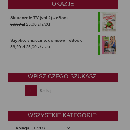
OKAZJE
Skutecznie.TV (vol.2) - eBook
Pierwotna
Aktualna
39,99
zł
25,00
zł
z VAT
cena
cena
wynosiła:
wynosi:
Szybko, smacznie, domowo - eBook
39,99 zł.
25,00 zł.
Pierwotna
Aktualna
39,99
zł
25,00
zł
z VAT
cena
cena
wynosiła:
wynosi:
39,99 zł.
25,00 zł.
WPISZ CZEGO SZUKASZ:
WSZYSTKIE KATEGORIE:
WSZYSTKIE