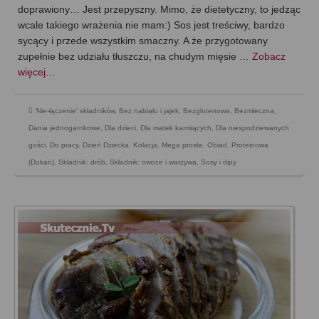
doprawiony… Jest przepyszny. Mimo, że dietetyczny, to jedząc
wcale takiego wrażenia nie mam:) Sos jest treściwy, bardzo
sycący i przede wszystkim smaczny. A że przygotowany
zupełnie bez udziału tłuszczu, na chudym mięsie …
Zobacz
więcej…
'Nie-łączenie' składników
,
Bez nabiału i jajek
,
Bezglutenowa
,
Bezmleczna
,
Dania jednogarnkowe
,
Dla dzieci
,
Dla matek karmiących
,
Dla niespodziewanych
gości
,
Do pracy
,
Dzień Dziecka
,
Kolacja
,
Mega proste
,
Obiad
,
Proteinowa
(Dukan)
,
Składnik: drób
,
Składnik: owoce i warzywa
,
Sosy i dipy