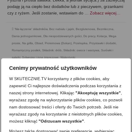
podaję ją na ciepło bez dodatków lub z pieczywem, grzankami
czy z ryżem. Jeśli zostanie, wstawiam do …
Zobacz więcej…
'Nie-łączenie' składników
,
Bez nabiału i jajek
,
Bezglutenowa
,
Bezmleczna
,
Dania jednogarnkowe
,
Dla niespodziewanych gości
,
Do pracy
,
Kolacja
,
Mega
proste
,
Na grilla
,
Obiad
,
Proteinowa (Dukan)
,
Przekąska
,
Przystawki i dodatki
,
Romantyczny posiłek
,
Składnik: drób
,
Składnik: owoce i warzywa
,
Surówki i
sałatki
,
Sylwester i inne imprezowe
,
Walentynki
Cenimy prywatność użytkowników
W SKUTECZNIE.TV korzystamy z plików cookies, aby
zapewnić Ci najlepsze doświadczenia podczas korzystania z
naszej strony internetowej. Klikając
"Akceptuję wszystkie"
,
wyrażasz zgodę na wykorzystanie plików cookies, co pozwoli
nam dostosować treści i oferty do Twoich potrzeb. Jeśli nie
wyrażasz zgody na korzystanie z nieistotnych plików cookies,
możesz kliknąć
"Odrzucam wszystkie"
.
Możesz także dostosować swoje preferencje, wybierając