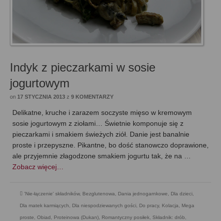
Indyk z pieczarkami w sosie
jogurtowym
on
17 STYCZNIA 2013
z
9 KOMENTARZY
Delikatne, kruche i zarazem soczyste mięso w kremowym
sosie jogurtowym z ziołami… Świetnie komponuje się z
pieczarkami i smakiem świeżych ziół. Danie jest banalnie
proste i przepyszne. Pikantne, bo dość stanowczo doprawione,
ale przyjemnie złagodzone smakiem jogurtu tak, że na …
Zobacz więcej…
'Nie-łączenie' składników
,
Bezglutenowa
,
Dania jednogarnkowe
,
Dla dzieci
,
Dla matek karmiących
,
Dla niespodziewanych gości
,
Do pracy
,
Kolacja
,
Mega
proste
,
Obiad
,
Proteinowa (Dukan)
,
Romantyczny posiłek
,
Składnik: drób
,