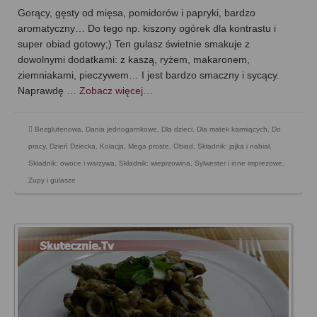
Gorący, gęsty od mięsa, pomidorów i papryki, bardzo
aromatyczny… Do tego np. kiszony ogórek dla kontrastu i
super obiad gotowy;) Ten gulasz świetnie smakuje z
dowolnymi dodatkami: z kaszą, ryżem, makaronem,
ziemniakami, pieczywem… I jest bardzo smaczny i sycący.
Naprawdę …
Zobacz więcej…
Bezglutenowa
,
Dania jednogarnkowe
,
Dla dzieci
,
Dla matek karmiących
,
Do
pracy
,
Dzień Dziecka
,
Kolacja
,
Mega proste
,
Obiad
,
Składnik: jajka i nabiał
,
Składnik: owoce i warzywa
,
Składnik: wieprzowina
,
Sylwester i inne imprezowe
,
Zupy i gulasze