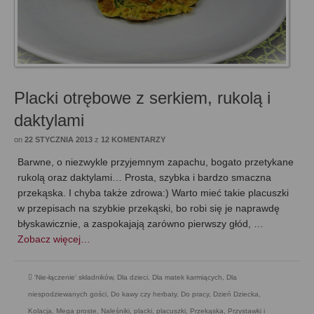
Placki otrębowe z serkiem, rukolą i
daktylami
on
22 STYCZNIA 2013
z
12 KOMENTARZY
Barwne, o niezwykle przyjemnym zapachu, bogato przetykane
rukolą oraz daktylami… Prosta, szybka i bardzo smaczna
przekąska. I chyba także zdrowa:) Warto mieć takie placuszki
w przepisach na szybkie przekąski, bo robi się je naprawdę
błyskawicznie, a zaspokajają zarówno pierwszy głód, …
Zobacz więcej…
'Nie-łączenie' składników
,
Dla dzieci
,
Dla matek karmiących
,
Dla
niespodziewanych gości
,
Do kawy czy herbaty
,
Do pracy
,
Dzień Dziecka
,
Kolacja
,
Mega proste
,
Naleśniki, placki, placuszki
,
Przekąska
,
Przystawki i