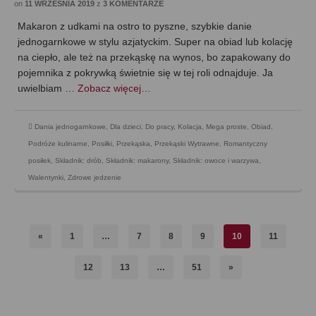
on
11 WRZEŚNIA 2019
z
3 KOMENTARZE
Makaron z udkami na ostro to pyszne, szybkie danie
jednogarnkowe w stylu azjatyckim. Super na obiad lub kolację
na ciepło, ale też na przekąskę na wynos, bo zapakowany do
pojemnika z pokrywką świetnie się w tej roli odnajduje. Ja
uwielbiam …
Zobacz więcej…
Dania jednogarnkowe
,
Dla dzieci
,
Do pracy
,
Kolacja
,
Mega proste
,
Obiad
,
Podróże kulinarne
,
Posiłki
,
Przekąska
,
Przekąski Wytrawne
,
Romantyczny
posiłek
,
Składnik: drób
,
Składnik: makarony
,
Składnik: owoce i warzywa
,
Walentynki
,
Zdrowe jedzenie
«
1
…
7
8
9
10
11
12
13
…
51
»