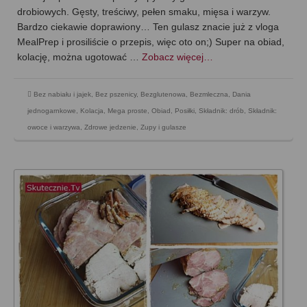
drobiowych. Gęsty, treściwy, pełen smaku, mięsa i warzyw.
Bardzo ciekawie doprawiony… Ten gulasz znacie już z vloga
MealPrep i prosiliście o przepis, więc oto on;) Super na obiad,
kolację, można ugotować …
Zobacz więcej…
Bez nabiału i jajek
,
Bez pszenicy
,
Bezglutenowa
,
Bezmleczna
,
Dania
jednogarnkowe
,
Kolacja
,
Mega proste
,
Obiad
,
Posiłki
,
Składnik: drób
,
Składnik:
owoce i warzywa
,
Zdrowe jedzenie
,
Zupy i gulasze