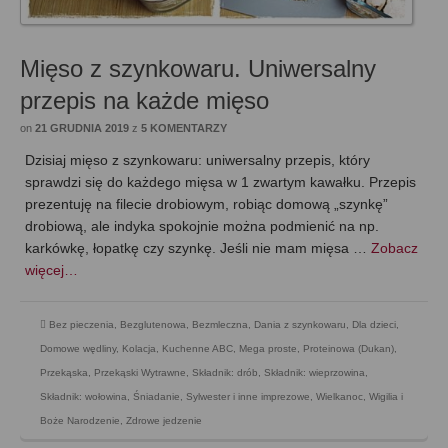
Mięso z szynkowaru. Uniwersalny
przepis na każde mięso
on
21 GRUDNIA 2019
z
5 KOMENTARZY
Dzisiaj mięso z szynkowaru: uniwersalny przepis, który
sprawdzi się do każdego mięsa w 1 zwartym kawałku. Przepis
prezentuję na filecie drobiowym, robiąc domową „szynkę”
drobiową, ale indyka spokojnie można podmienić na np.
karkówkę, łopatkę czy szynkę. Jeśli nie mam mięsa …
Zobacz
więcej…
Bez pieczenia
,
Bezglutenowa
,
Bezmleczna
,
Dania z szynkowaru
,
Dla dzieci
,
Domowe wędliny
,
Kolacja
,
Kuchenne ABC
,
Mega proste
,
Proteinowa (Dukan)
,
Przekąska
,
Przekąski Wytrawne
,
Składnik: drób
,
Składnik: wieprzowina
,
Składnik: wołowina
,
Śniadanie
,
Sylwester i inne imprezowe
,
Wielkanoc
,
Wigilia i
Boże Narodzenie
,
Zdrowe jedzenie