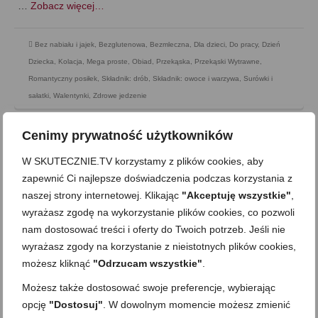
…
Zobacz więcej…
Bez nabiału i jajek
,
Bezglutenowa
,
Bezmleczna
,
Dla dzieci
,
Do pracy
,
Dzień
Dziecka
,
Kolacja
,
Mega proste
,
Obiad
,
Przekąska
,
Przekąski Wytrawne
,
Romantyczny posiłek
,
Składnik: drób
,
Składnik: owoce i warzywa
,
Surówki i
sałatki
,
Walentynki
,
Zdrowe jedzenie
Cenimy prywatność użytkowników
W SKUTECZNIE.TV korzystamy z plików cookies, aby
zapewnić Ci najlepsze doświadczenia podczas korzystania z
naszej strony internetowej. Klikając
"Akceptuję wszystkie"
,
wyrażasz zgodę na wykorzystanie plików cookies, co pozwoli
nam dostosować treści i oferty do Twoich potrzeb. Jeśli nie
wyrażasz zgody na korzystanie z nieistotnych plików cookies,
możesz kliknąć
"Odrzucam wszystkie"
.
Możesz także dostosować swoje preferencje, wybierając
opcję
"Dostosuj"
. W dowolnym momencie możesz zmienić