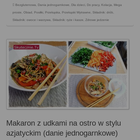
Bezglutenowa
,
Dania jednogarnkowe
,
Dla dzieci
,
Do pracy
,
Kolacja
,
Mega
proste
,
Obiad
,
Posiłki
,
Przekąska
,
Przekąski Wytrawne
,
Składnik: drób
,
Składnik: owoce i warzywa
,
Składnik: ryże i kasze
,
Zdrowe jedzenie
Makaron z udkami na ostro w stylu
azjatyckim (danie jednogarnkowe)