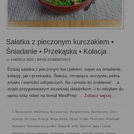
Sałatka z pieczonym kurczakiem •
Śniadanie • Przekąska • Kolacja
on
4 MARCA 2020
z
BRAK KOMENTARZY
Dzisiaj sałatka z pieczonym kurczakiem, super na śniadanie,
kolację, jak i przekąskę. Świeża, chrupiąca, soczysta, pełna
smaku i wartości odżywczych. No i prosta do zrobienia! …a
dzięki przygotowanym wcześniej składnikom –i tu odsyłam do
wpisu oraz video na temat MealPrep: …
Zobacz więcej…
'Nie-łączenie' składników
,
Bez pszenicy
,
Bezglutenowa
,
Bezmleczna
,
Coś z
niczego
,
Do pracy
,
Kolacja
,
Mega proste
,
Obiad
,
Posiłki
,
Przekąska
,
Przekąski
Wytrawne
,
Romantyczny posiłek
,
Składnik: drób
,
Składnik: jajka i nabiał
,
Składnik: owoce i warzywa
,
Śniadania
,
Śniadanie
,
Surówki i sałatki
,
Zdrowe