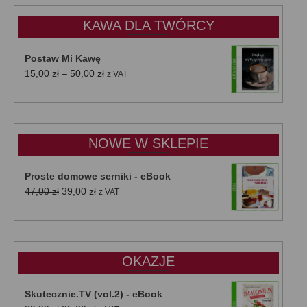
KAWA DLA TWÓRCY
Postaw Mi Kawę
Zakres
15,00
zł
–
50,00
zł
z VAT
cen:
od
15,00 zł
do
NOWE W SKLEPIE
50,00 zł
Proste domowe serniki - eBook
Pierwotna
Aktualna
47,00
zł
39,00
zł
z VAT
cena
cena
wynosiła:
wynosi:
47,00 zł.
39,00 zł.
OKAZJE
Skutecznie.TV (vol.2) - eBook