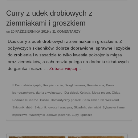
Curry z udek drobiowych z
ziemniakami i groszkiem
on
20 PAŹDZIERNIKA 2019
z
11 KOMENTARZY
Dziś curry z udek drobiowych z ziemniakami i groszkiem. Z
odżywczych składników, dobrze doprawione, sprawne i szybkie
do zrobienia i w zasadzie to tylko kwestia pokrojenia mięsa
oraz ziemniaków, a cała reszta polega na dodaniu składowych
do garnka i nasze …
Zobacz więcej…
Bez nabiału i jajek
,
Bez pieczenia
,
Bezglutenowa
,
Bezmleczna
,
Dania
jednogarnkowe
,
dania z wolnowaru
,
Dla dzieci
,
Kolacja
,
Mega proste
,
Obiad
,
Podróże kulinarne
,
Posiłki
,
Romantyczny posiłek
,
Seria Obiad Na Weekend
,
Składnik: drób
,
Składnik: owoce i warzywa
,
Składnik: ziemniaki
,
Sylwester i inne
imprezowe
,
Walentynki
,
Zdrowe jedzenie
,
Zupy i gulasze