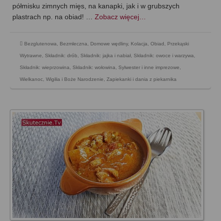
półmisku zimnych mięs, na kanapki, jak i w grubszych
plastrach np. na obiad! …
Zobacz więcej…
Bezglutenowa
,
Bezmleczna
,
Domowe wędliny
,
Kolacja
,
Obiad
,
Przekąski
Wytrawne
,
Składnik: drób
,
Składnik: jajka i nabiał
,
Składnik: owoce i warzywa
,
Składnik: wieprzowina
,
Składnik: wołowina
,
Sylwester i inne imprezowe
,
Wielkanoc
,
Wigilia i Boże Narodzenie
,
Zapiekanki i dania z piekarnika