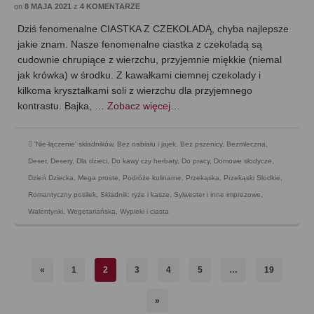
on
8 MAJA 2021
z
4 KOMENTARZE
Dziś fenomenalne CIASTKA Z CZEKOLADĄ, chyba najlepsze
jakie znam. Nasze fenomenalne ciastka z czekoladą są
cudownie chrupiące z wierzchu, przyjemnie miękkie (niemal
jak krówka) w środku. Z kawałkami ciemnej czekolady i
kilkoma kryształkami soli z wierzchu dla przyjemnego
kontrastu. Bajka, …
Zobacz więcej…
'Nie-łączenie' składników
,
Bez nabiału i jajek
,
Bez pszenicy
,
Bezmleczna
,
Deser
,
Desery
,
Dla dzieci
,
Do kawy czy herbaty
,
Do pracy
,
Domowe słodycze
,
Dzień Dziecka
,
Mega proste
,
Podróże kulinarne
,
Przekąska
,
Przekąski Słodkie
,
Romantyczny posiłek
,
Składnik: ryże i kasze
,
Sylwester i inne imprezowe
,
Walentynki
,
Wegetariańska
,
Wypieki i ciasta
«
1
2
3
4
5
…
19
»