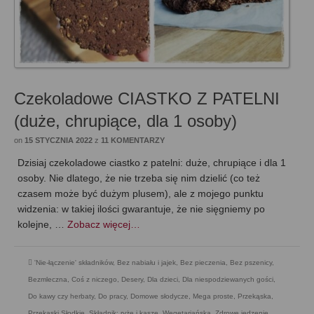
Czekoladowe CIASTKO Z PATELNI
(duże, chrupiące, dla 1 osoby)
on
15 STYCZNIA 2022
z
11 KOMENTARZY
Dzisiaj czekoladowe ciastko z patelni: duże, chrupiące i dla 1
osoby. Nie dlatego, że nie trzeba się nim dzielić (co też
czasem może być dużym plusem), ale z mojego punktu
widzenia: w takiej ilości gwarantuje, że nie sięgniemy po
kolejne, …
Zobacz więcej…
'Nie-łączenie' składników
,
Bez nabiału i jajek
,
Bez pieczenia
,
Bez pszenicy
,
Bezmleczna
,
Coś z niczego
,
Desery
,
Dla dzieci
,
Dla niespodziewanych gości
,
Do kawy czy herbaty
,
Do pracy
,
Domowe słodycze
,
Mega proste
,
Przekąska
,
Przekąski Słodkie
,
Składnik: ryże i kasze
,
Wegetariańska
,
Zdrowe jedzenie