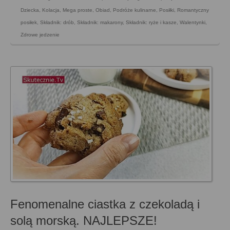
Dziecka
,
Kolacja
,
Mega proste
,
Obiad
,
Podróże kulinarne
,
Posiłki
,
Romantyczny
posiłek
,
Składnik: drób
,
Składnik: makarony
,
Składnik: ryże i kasze
,
Walentynki
,
Zdrowe jedzenie
Fenomenalne ciastka z czekoladą i
solą morską. NAJLEPSZE!