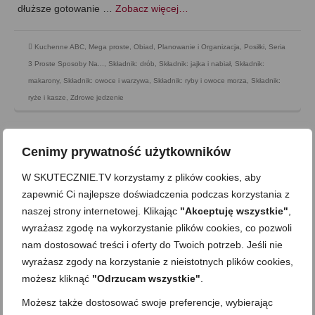
dłuższe gotowanie …
Zobacz więcej…
Kuchenne ABC
,
Mega proste
,
Obiad
,
Planowanie i Organizacja
,
Posiłki
,
Seria
3 Proste Sposoby Na...
,
Składnik: drób
,
Składnik: jajka i nabiał
,
Składnik:
makarony
,
Składnik: owoce i warzywa
,
Składnik: ryby i owoce morza
,
Składnik:
ryże i kasze
,
Zdrowe jedzenie
Cenimy prywatność użytkowników
W SKUTECZNIE.TV korzystamy z plików cookies, aby
zapewnić Ci najlepsze doświadczenia podczas korzystania z
naszej strony internetowej. Klikając
"Akceptuję wszystkie"
,
wyrażasz zgodę na wykorzystanie plików cookies, co pozwoli
nam dostosować treści i oferty do Twoich potrzeb. Jeśli nie
wyrażasz zgody na korzystanie z nieistotnych plików cookies,
możesz kliknąć
"Odrzucam wszystkie"
.
Możesz także dostosować swoje preferencje, wybierając