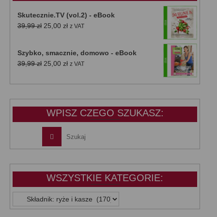
Skutecznie.TV (vol.2) - eBook
Pierwotna
Aktualna
39,99
zł
25,00
zł
z VAT
cena
cena
wynosiła:
wynosi:
Szybko, smacznie, domowo - eBook
39,99 zł.
25,00 zł.
Pierwotna
Aktualna
39,99
zł
25,00
zł
z VAT
cena
cena
wynosiła:
wynosi:
39,99 zł.
25,00 zł.
WPISZ CZEGO SZUKASZ:
WSZYSTKIE KATEGORIE:
WSZYSTKIE
KATEGORIE: