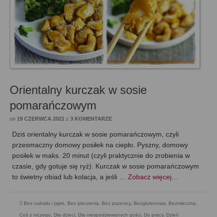
Orientalny kurczak w sosie
pomarańczowym
on
19 CZERWCA 2021
z
3 KOMENTARZE
Dziś orientalny kurczak w sosie pomarańczowym, czyli
przesmaczny domowy posiłek na ciepło. Pyszny, domowy
posiłek w maks. 20 minut (czyli praktycznie do zrobienia w
czasie, gdy gotuje się ryż). Kurczak w sosie pomarańczowym
to świetny obiad lub kolacja, a jeśli …
Zobacz więcej…
Bez nabiału i jajek
,
Bez pieczenia
,
Bez pszenicy
,
Bezglutenowa
,
Bezmleczna
,
Coś z niczego
,
Dla dzieci
,
Dla niespodziewanych gości
,
Do pracy
,
Dzień