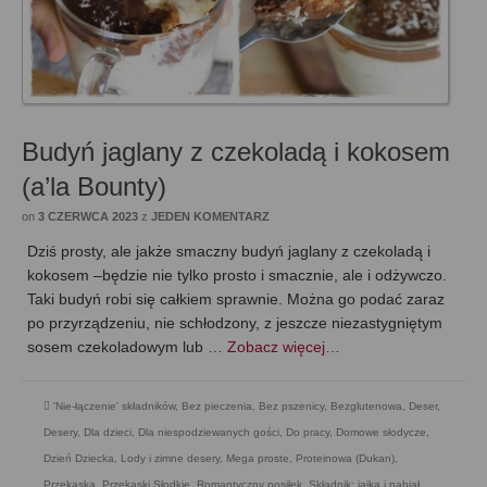
Budyń jaglany z czekoladą i kokosem
(a’la Bounty)
on
3 CZERWCA 2023
z
JEDEN KOMENTARZ
Dziś prosty, ale jakże smaczny budyń jaglany z czekoladą i
kokosem –będzie nie tylko prosto i smacznie, ale i odżywczo.
Taki budyń robi się całkiem sprawnie. Można go podać zaraz
po przyrządzeniu, nie schłodzony, z jeszcze niezastygniętym
sosem czekoladowym lub …
Zobacz więcej…
'Nie-łączenie' składników
,
Bez pieczenia
,
Bez pszenicy
,
Bezglutenowa
,
Deser
,
Desery
,
Dla dzieci
,
Dla niespodziewanych gości
,
Do pracy
,
Domowe słodycze
,
Dzień Dziecka
,
Lody i zimne desery
,
Mega proste
,
Proteinowa (Dukan)
,
Przekąska
,
Przekąski Słodkie
,
Romantyczny posiłek
,
Składnik: jajka i nabiał
,