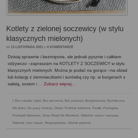
Kotlety z zielonej soczewicy (w stylu
klasycznych mielonych)
on
13 LISTOPADA 2021
z
4 KOMENTARZE
Dzisiaj sprawnie i bezmięsnie, ale jednak pysznie i całkiem
odżywczo –zapraszam na KOTLETY Z SOCZEWICY w stylu
klasycznych mielonych. Można je podać na gorąco –na obiad
lub kolację z ziemniaczkami i surówką czy np. w burgerach z
sałatą, sosem i …
Zobacz więcej…
Bez nabiału i jajek
,
Bez pieczenia
,
Bez pszenicy
,
Bezglutenowa
,
Bezmleczna
,
Dla dzieci
,
Do pracy
,
Kolacja
,
Obiad
,
Podróże kulinarne
,
Posiłki
,
Przekąska
,
Przekąski Wytrawne
,
Seria Obiad Na Weekend
,
Składnik: owoce i warzywa
,
Składnik: ryże i kasze
,
Wegetariańska
,
Zdrowe jedzenie