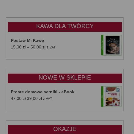
KAWA DLA TWÓRCY
Postaw Mi Kawę
Zakres
15,00
zł
–
50,00
zł
z VAT
cen:
od
15,00 zł
do
NOWE W SKLEPIE
50,00 zł
Proste domowe serniki - eBook
Pierwotna
Aktualna
47,00
zł
39,00
zł
z VAT
cena
cena
wynosiła:
wynosi:
47,00 zł.
39,00 zł.
OKAZJE