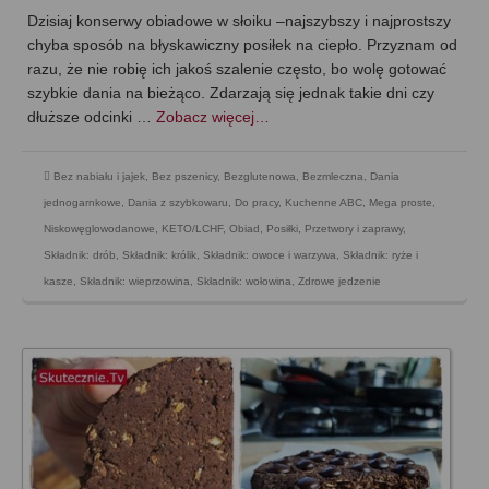
Dzisiaj konserwy obiadowe w słoiku –najszybszy i najprostszy
chyba sposób na błyskawiczny posiłek na ciepło. Przyznam od
razu, że nie robię ich jakoś szalenie często, bo wolę gotować
szybkie dania na bieżąco. Zdarzają się jednak takie dni czy
dłuższe odcinki …
Zobacz więcej…
Bez nabiału i jajek
,
Bez pszenicy
,
Bezglutenowa
,
Bezmleczna
,
Dania
jednogarnkowe
,
Dania z szybkowaru
,
Do pracy
,
Kuchenne ABC
,
Mega proste
,
Niskowęglowodanowe, KETO/LCHF
,
Obiad
,
Posiłki
,
Przetwory i zaprawy
,
Składnik: drób
,
Składnik: królik
,
Składnik: owoce i warzywa
,
Składnik: ryże i
kasze
,
Składnik: wieprzowina
,
Składnik: wołowina
,
Zdrowe jedzenie