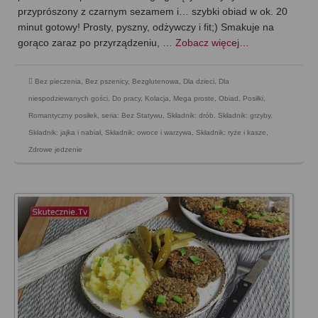
przyprószony z czarnym sezamem i… szybki obiad w ok. 20
minut gotowy! Prosty, pyszny, odżywczy i fit;) Smakuje na
gorąco zaraz po przyrządzeniu, …
Zobacz więcej…
Bez pieczenia
,
Bez pszenicy
,
Bezglutenowa
,
Dla dzieci
,
Dla
niespodziewanych gości
,
Do pracy
,
Kolacja
,
Mega proste
,
Obiad
,
Posiłki
,
Romantyczny posiłek
,
seria: Bez Statywu
,
Składnik: drób
,
Składnik: grzyby
,
Składnik: jajka i nabiał
,
Składnik: owoce i warzywa
,
Składnik: ryże i kasze
,
Zdrowe jedzenie