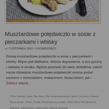
Musztardowe polędwiczki w sosie z
pieczarkami i whisky
on
7 LISTOPADA 2019
z
5 KOMENTARZY
Dzisiaj musztardowe polędwiczki w sosie z pieczarkami i
whisky. Mięso jest delikatne, dobrze doprawione, a sos pyszny
i ciekawy w smaku. Będzie pasować do wielu dodatków, zatem
nasze dzisiejsze musztardowe polędwiczki można podać
zarówno z ziemniakami, makaronem, kluseczkami, jak i …
Zobacz więcej…
Bez nabiału i jajek
,
Dla dzieci
,
Dla niespodziewanych gości
,
Do pracy
,
Kolacja
,
Mega proste
,
Obiad
,
Posiłki
,
Romantyczny posiłek
,
Seria Obiad Na Weekend
,
Składnik: wieprzowina
,
Walentynki
,
Zdrowe jedzenie