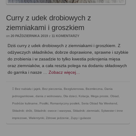
Curry z udek drobiowych z
ziemniakami i groszkiem
on
20 PAŹDZIERNIKA 2019
z
11 KOMENTARZY
Dziś curry z udek drobiowych z ziemniakami i groszkiem. Z
odżywczych składników, dobrze doprawione, sprawne i szybkie
do zrobienia i w zasadzie to tylko kwestia pokrojenia mięsa
oraz ziemniaków, a cała reszta polega na dodaniu składowych
do garnka i nasze …
Zobacz więcej…
Bez nabiału i jajek
,
Bez pieczenia
,
Bezglutenowa
,
Bezmleczna
,
Dania
jednogarnkowe
,
dania z wolnowaru
,
Dla dzieci
,
Kolacja
,
Mega proste
,
Obiad
,
Podróże kulinarne
,
Posiłki
,
Romantyczny posiłek
,
Seria Obiad Na Weekend
,
Składnik: drób
,
Składnik: owoce i warzywa
,
Składnik: ziemniaki
,
Sylwester i inne
imprezowe
,
Walentynki
,
Zdrowe jedzenie
,
Zupy i gulasze