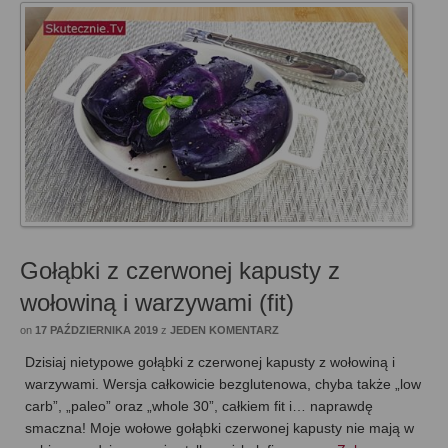
Gołąbki z czerwonej kapusty z
wołowiną i warzywami (fit)
on
17 PAŹDZIERNIKA 2019
z
JEDEN KOMENTARZ
Dzisiaj nietypowe gołąbki z czerwonej kapusty z wołowiną i
warzywami. Wersja całkowicie bezglutenowa, chyba także „low
carb”, „paleo” oraz „whole 30”, całkiem fit i… naprawdę
smaczna! Moje wołowe gołąbki czerwonej kapusty nie mają w