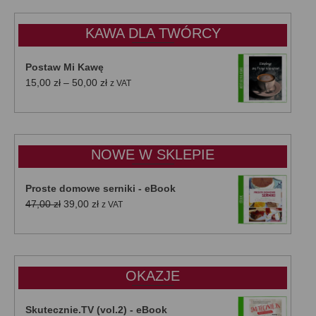
KAWA DLA TWÓRCY
Postaw Mi Kawę
Zakres
15,00
zł
–
50,00
zł
z VAT
cen:
od
15,00 zł
do
NOWE W SKLEPIE
50,00 zł
Proste domowe serniki - eBook
Pierwotna
Aktualna
47,00
zł
39,00
zł
z VAT
cena
cena
wynosiła:
wynosi:
47,00 zł.
39,00 zł.
OKAZJE
Skutecznie.TV (vol.2) - eBook