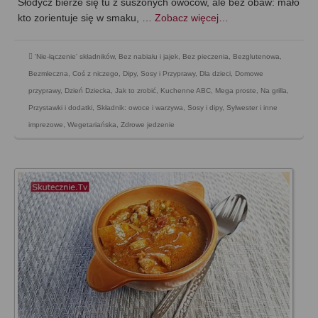
Słodycz bierze się tu z suszonych owoców, ale bez obaw: mało
kto zorientuje się w smaku, …
Zobacz więcej…
'Nie-łączenie' składników
,
Bez nabiału i jajek
,
Bez pieczenia
,
Bezglutenowa
,
Bezmleczna
,
Coś z niczego
,
Dipy, Sosy i Przyprawy
,
Dla dzieci
,
Domowe
przyprawy
,
Dzień Dziecka
,
Jak to zrobić
,
Kuchenne ABC
,
Mega proste
,
Na grilla
,
Przystawki i dodatki
,
Składnik: owoce i warzywa
,
Sosy i dipy
,
Sylwester i inne
imprezowe
,
Wegetariańska
,
Zdrowe jedzenie