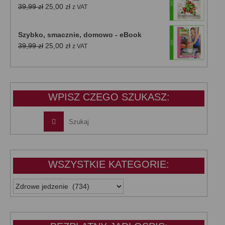
Pierwotna
Aktualna
39,99
zł
25,00
zł
z VAT
cena
cena
wynosiła:
wynosi:
Szybko, smacznie, domowo - eBook
39,99 zł.
25,00 zł.
Pierwotna
Aktualna
39,99
zł
25,00
zł
z VAT
cena
cena
wynosiła:
wynosi:
39,99 zł.
25,00 zł.
WPISZ CZEGO SZUKASZ:
WSZYSTKIE KATEGORIE:
WSZYSTKIE
KATEGORIE: