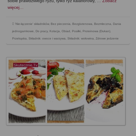
sobie prawdziwego ryżu, tylko ryż kalafiorowy, …
Zobacz
więcej…
'Nie-łączenie' składników
,
Bez pieczenia
,
Bezglutenowa
,
Bezmleczna
,
Dania
jednogarnkowe
,
Do pracy
,
Kolacja
,
Obiad
,
Posiłki
,
Proteinowa (Dukan)
,
Przekąska
,
Składnik: owoce i warzywa
,
Składnik: wołowina
,
Zdrowe jedzenie