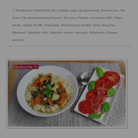
'Nie-łączenie' składników
,
Bez nabiału i jajek
,
Bezglutenowa
,
Bezmleczna
,
Dla
dzieci
,
Dla niespodziewanych gości
,
Do pracy
,
Kolacja
,
Kuchenne ABC
,
Mega
proste
,
Obiad
,
Posiłki
,
Przekąska
,
Romantyczny posiłek
,
Seria Obiad Na
Weekend
,
Składnik: drób
,
Składnik: owoce i warzywa
,
Walentynki
,
Zdrowe
jedzenie