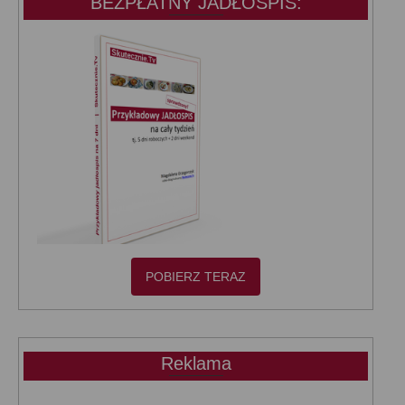
BEZPŁATNY JADŁOSPIS:
POBIERZ TERAZ
Reklama