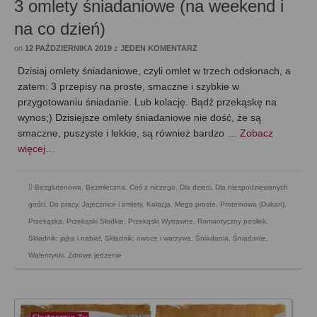
3 omlety śniadaniowe (na weekend i
na co dzień)
on
12 PAŹDZIERNIKA 2019
z
JEDEN KOMENTARZ
Dzisiaj omlety śniadaniowe, czyli omlet w trzech odsłonach, a
zatem: 3 przepisy na proste, smaczne i szybkie w
przygotowaniu śniadanie. Lub kolację. Bądź przekąskę na
wynos;) Dzisiejsze omlety śniadaniowe nie dość, że są
smaczne, puszyste i lekkie, są również bardzo …
Zobacz
więcej…
Bezglutenowa
,
Bezmleczna
,
Coś z niczego
,
Dla dzieci
,
Dla niespodziewanych
gości
,
Do pracy
,
Jajecznice i omlety
,
Kolacja
,
Mega proste
,
Proteinowa (Dukan)
,
Przekąska
,
Przekąski Słodkie
,
Przekąski Wytrawne
,
Romantyczny posiłek
,
Składnik: jajka i nabiał
,
Składnik: owoce i warzywa
,
Śniadania
,
Śniadanie
,
Walentynki
,
Zdrowe jedzenie