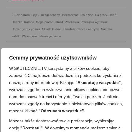
Bez nabiału i jajek
,
Bezglutenowa
,
Bezmleczna
,
Dla dzieci
,
Do pracy
,
Dzień
Dziecka
,
Kolacja
,
Mega proste
,
Obiad
,
Przekąska
,
Przekąski Wytrawne
,
Romantyczny posiłek
,
Składnik: drób
,
Składnik: owoce i warzywa
,
Surówki i
sałatki
,
Walentynki
,
Zdrowe jedzenie
Cenimy prywatność użytkowników
W SKUTECZNIE.TV korzystamy z plików cookies, aby
zapewnić Ci najlepsze doświadczenia podczas korzystania z
naszej strony internetowej. Klikając
"Akceptuję wszystkie"
,
wyrażasz zgodę na wykorzystanie plików cookies, co pozwoli
nam dostosować treści i oferty do Twoich potrzeb. Jeśli nie
wyrażasz zgody na korzystanie z nieistotnych plików cookies,
możesz kliknąć
"Odrzucam wszystkie"
.
Możesz także dostosować swoje preferencje, wybierając
opcję
"Dostosuj"
. W dowolnym momencie możesz zmienić