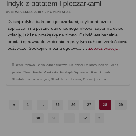
Indyk z batatem i pieczarkami
on
18 WRZEŚNIA 2019
z
2 KOMENTARZE
Dzisiaj indyk z batatem i pieczarkami, czyli serdecznie
zapraszam na pyszne danie jednogarnkowe: super na obiad,
kolację, jak i na przekąskę na zimno. Całość jest banalnie
prosta i sprawna do zrobienia, a przy tym całkiem wartościowa
odżywczo. Spokojnie można ugotować …
Zobacz więcej…
Bezglutenowa
,
Dania jednogarnkowe
,
Dla dzieci
,
Do pracy
,
Kolacja
,
Mega
proste
,
Obiad
,
Posiłki
,
Przekąska
,
Przekąski Wytrawne
,
Składnik: drób
,
Składnik: owoce i warzywa
,
Składnik: ryże i kasze
,
Zdrowe jedzenie
«
1
…
25
26
27
28
29
30
31
…
82
»