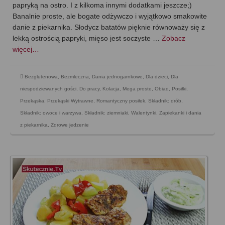
papryką na ostro. I z kilkoma innymi dodatkami jeszcze;)
Banalnie proste, ale bogate odżywczo i wyjątkowo smakowite
danie z piekarnika. Słodycz batatów pięknie równoważy się z
lekką ostrością papryki, mięso jest soczyste …
Zobacz
więcej…
Bezglutenowa
,
Bezmleczna
,
Dania jednogarnkowe
,
Dla dzieci
,
Dla
niespodziewanych gości
,
Do pracy
,
Kolacja
,
Mega proste
,
Obiad
,
Posiłki
,
Przekąska
,
Przekąski Wytrawne
,
Romantyczny posiłek
,
Składnik: drób
,
Składnik: owoce i warzywa
,
Składnik: ziemniaki
,
Walentynki
,
Zapiekanki i dania
z piekarnika
,
Zdrowe jedzenie