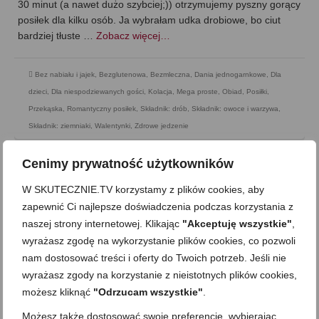
30 minut (a nawet dużo szybciej;)) otrzymujemy pyszny gorący
posiłek dla kilku osób. Ja wybrałam udka drobiowe, bo ciut
bardziej tłuste …
Zobacz więcej…
Bez nabiału i jajek
,
Bezglutenowa
,
Bezmleczna
,
Dania jednogarnkowe
,
Dla
dzieci
,
Dla niespodziewanych gości
,
Kolacja
,
Mega proste
,
Obiad
,
Posiłki
,
Przekąska
,
Romantyczny posiłek
,
Składnik: drób
,
Składnik: owoce i warzywa
,
Składnik: ziemniaki
,
Walentynki
,
Zdrowe jedzenie
Cenimy prywatność użytkowników
W SKUTECZNIE.TV korzystamy z plików cookies, aby
zapewnić Ci najlepsze doświadczenia podczas korzystania z
naszej strony internetowej. Klikając
"Akceptuję wszystkie"
,
wyrażasz zgodę na wykorzystanie plików cookies, co pozwoli
nam dostosować treści i oferty do Twoich potrzeb. Jeśli nie
wyrażasz zgody na korzystanie z nieistotnych plików cookies,
możesz kliknąć
"Odrzucam wszystkie"
.
Możesz także dostosować swoje preferencje, wybierając