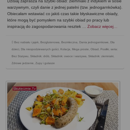
Dzisiaj zaprasza na szybki obiad: ziemniaki z indykiem w sosie
warzywnym, czyli danie z jednej patelni (tzw. jednogarnkówka).
Obiecałam wstawiać co jakiś czas takie błyskawiczne obiady,
które mogą być pomysłem na szybki obiad po pracy lub
inspiracją do zagospodarowania resztek …
Zobacz więcej…
Bez nabiału i jajek
,
Bezglutenowa
,
Bezmleczna
,
Dania jednogarnkowe
,
Dla
dzieci
,
Dla niespodziewanych gości
,
Kolacja
,
Mega proste
,
Obiad
,
Posiłki
,
seria:
Bez Statywu
,
Składnik: drób
,
Składnik: owoce i warzywa
,
Składnik: ziemniaki
,
Zdrowe jedzenie
,
Zupy i gulasze