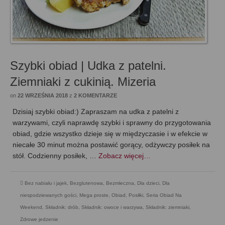
Szybki obiad | Udka z patelni.
Ziemniaki z cukinią. Mizeria
on
22 WRZEŚNIA 2018
z
2 KOMENTARZE
Dzisiaj szybki obiad:) Zapraszam na udka z patelni z
warzywami, czyli naprawdę szybki i sprawny do przygotowania
obiad, gdzie wszystko dzieje się w międzyczasie i w efekcie w
niecałe 30 minut można postawić gorący, odżywczy posiłek na
stół. Codzienny posiłek, …
Zobacz więcej…
Bez nabiału i jajek
,
Bezglutenowa
,
Bezmleczna
,
Dla dzieci
,
Dla
niespodziewanych gości
,
Mega proste
,
Obiad
,
Posiłki
,
Seria Obiad Na
Weekend
,
Składnik: drób
,
Składnik: owoce i warzywa
,
Składnik: ziemniaki
,
Zdrowe jedzenie