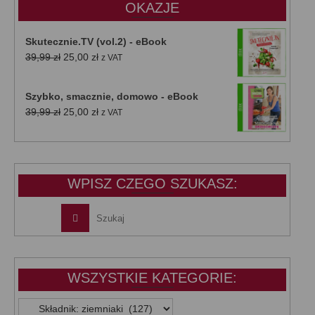
OKAZJE
Skutecznie.TV (vol.2) - eBook
Pierwotna
Aktualna
39,99
zł
25,00
zł
z VAT
cena
cena
wynosiła:
wynosi:
Szybko, smacznie, domowo - eBook
39,99 zł.
25,00 zł.
Pierwotna
Aktualna
39,99
zł
25,00
zł
z VAT
cena
cena
wynosiła:
wynosi:
39,99 zł.
25,00 zł.
WPISZ CZEGO SZUKASZ:
WSZYSTKIE KATEGORIE:
WSZYSTKIE