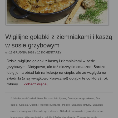
Wigilijne gołąbki z ziemniakami i kaszą
w sosie grzybowym
on
18 GRUDNIA 2018
z
10 KOMENTARZY
Dzisiaj wigilijne gołąbki z kaszą i ziemniakami w sosie
grzybowym. Nietypowe, ale też niezwykle smaczne. Bardzo
lubię je na obiad lub na kolację na ciepło, ale ze względu na
składniki (a są wyjątkowo klasyczne!) gołąbki te co któryś rok
robimy …
Zobacz więcej…
'Nie-łączenie' składników
,
Bez nabiału i jajek
,
Dania jednogarnkowe
,
Dla
dzieci
,
Kolacja
,
Obiad
,
Podróże kulinarne
,
Posiłki
,
Składnik: grzyby
,
Składnik:
owoce i warzywa
,
Składnik: ryże i kasze
,
Składnik: ziemniaki
,
Sylwester i inne
imprezowe
,
Wegetariańska
,
Wigilia i Boże Narodzenie
,
Zdrowe jedzenie