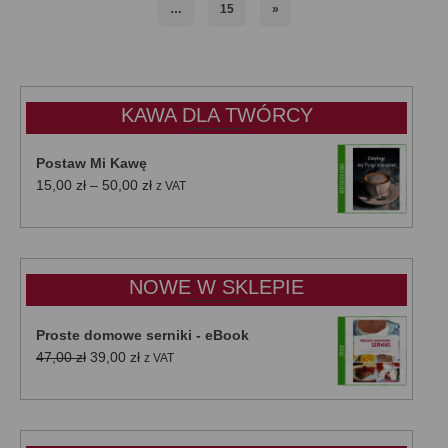
…
15
»
KAWA DLA TWÓRCY
Postaw Mi Kawę
Zakres
15,00
zł
–
50,00
zł
z VAT
cen:
od
15,00 zł
do
NOWE W SKLEPIE
50,00 zł
Proste domowe serniki - eBook
Pierwotna
Aktualna
47,00
zł
39,00
zł
z VAT
cena
cena
wynosiła:
wynosi:
47,00 zł.
39,00 zł.