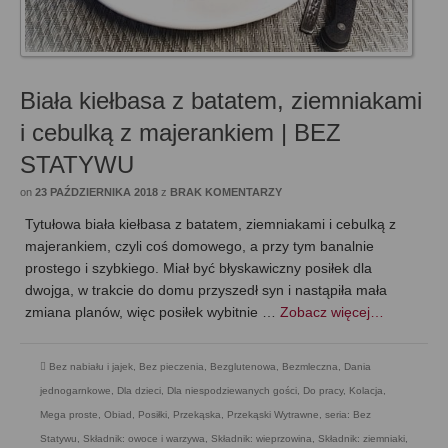
Biała kiełbasa z batatem, ziemniakami
i cebulką z majerankiem | BEZ
STATYWU
on
23 PAŹDZIERNIKA 2018
z
BRAK KOMENTARZY
Tytułowa biała kiełbasa z batatem, ziemniakami i cebulką z
majerankiem, czyli coś domowego, a przy tym banalnie
prostego i szybkiego. Miał być błyskawiczny posiłek dla
dwojga, w trakcie do domu przyszedł syn i nastąpiła mała
zmiana planów, więc posiłek wybitnie …
Zobacz więcej…
Bez nabiału i jajek
,
Bez pieczenia
,
Bezglutenowa
,
Bezmleczna
,
Dania
jednogarnkowe
,
Dla dzieci
,
Dla niespodziewanych gości
,
Do pracy
,
Kolacja
,
Mega proste
,
Obiad
,
Posiłki
,
Przekąska
,
Przekąski Wytrawne
,
seria: Bez
Statywu
,
Składnik: owoce i warzywa
,
Składnik: wieprzowina
,
Składnik: ziemniaki
,