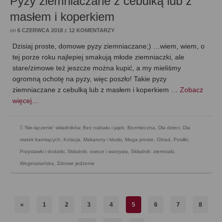
Pyzy ziemniaczane z cebulką lub z
masłem i koperkiem
on
6 CZERWCA 2018
z
12 KOMENTARZY
Dzisiaj proste, domowe pyzy ziemniaczane;) …wiem, wiem, o
tej porze roku najlepiej smakują młode ziemniaczki, ale
stare/zimowe też jeszcze można kupić, a my mieliśmy
ogromną ochotę na pyzy, więc poszło! Takie pyzy
ziemniaczane z cebulką lub z masłem i koperkiem …
Zobacz
więcej…
'Nie-łączenie' składników
,
Bez nabiału i jajek
,
Bezmleczna
,
Dla dzieci
,
Dla
matek karmiących
,
Kolacja
,
Makarony i kluski
,
Mega proste
,
Obiad
,
Posiłki
,
Przystawki i dodatki
,
Składnik: owoce i warzywa
,
Składnik: ziemniaki
,
Wegetariańska
,
Zdrowe jedzenie
«
1
2
3
4
5
6
7
8