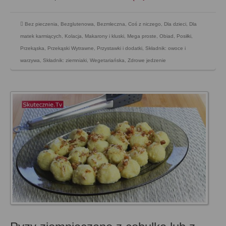
Bez pieczenia
,
Bezglutenowa
,
Bezmleczna
,
Coś z niczego
,
Dla dzieci
,
Dla
matek karmiących
,
Kolacja
,
Makarony i kluski
,
Mega proste
,
Obiad
,
Posiłki
,
Przekąska
,
Przekąski Wytrawne
,
Przystawki i dodatki
,
Składnik: owoce i
warzywa
,
Składnik: ziemniaki
,
Wegetariańska
,
Zdrowe jedzenie