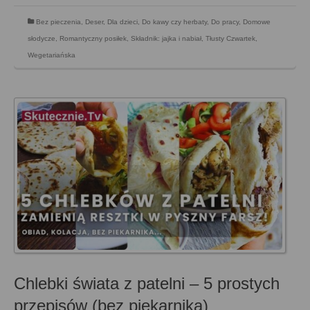
Bez pieczenia
,
Deser
,
Dla dzieci
,
Do kawy czy herbaty
,
Do pracy
,
Domowe
słodycze
,
Romantyczny posiłek
,
Składnik: jajka i nabiał
,
Tłusty Czwartek
,
Wegetariańska
Chlebki świata z patelni – 5 prostych
przepisów (bez piekarnika)