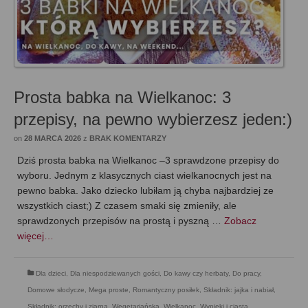
Prosta babka na Wielkanoc: 3
przepisy, na pewno wybierzesz jeden:)
on
28 MARCA 2026
z
BRAK KOMENTARZY
Dziś prosta babka na Wielkanoc –3 sprawdzone przepisy do
wyboru. Jednym z klasycznych ciast wielkanocnych jest na
pewno babka. Jako dziecko lubiłam ją chyba najbardziej ze
wszystkich ciast;) Z czasem smaki się zmieniły, ale
sprawdzonych przepisów na prostą i pyszną …
Zobacz
więcej…
Dla dzieci
,
Dla niespodziewanych gości
,
Do kawy czy herbaty
,
Do pracy
,
Domowe słodycze
,
Mega proste
,
Romantyczny posiłek
,
Składnik: jajka i nabiał
,
Składnik: orzechy i ziarna
,
Wegetariańska
,
Wielkanoc
,
Wypieki i ciasta