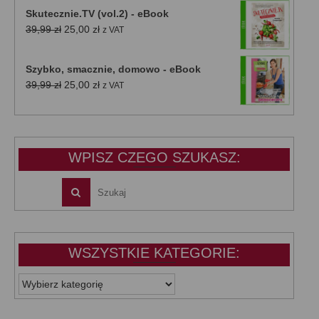
Skutecznie.TV (vol.2) - eBook
Pierwotna
Aktualna
39,99
zł
25,00
zł
z VAT
cena
cena
wynosiła:
wynosi:
Szybko, smacznie, domowo - eBook
39,99 zł.
25,00 zł.
Pierwotna
Aktualna
39,99
zł
25,00
zł
z VAT
cena
cena
wynosiła:
wynosi:
39,99 zł.
25,00 zł.
WPISZ CZEGO SZUKASZ:
WSZYSTKIE KATEGORIE:
WSZYSTKIE
KATEGORIE: