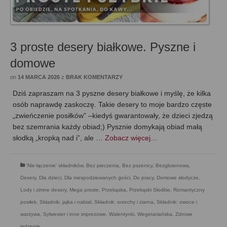
3 proste desery białkowe. Pyszne i
domowe
on
14 MARCA 2026
z
BRAK KOMENTARZY
Dziś zapraszam na 3 pyszne desery białkowe i myślę, że kilka
osób naprawdę zaskoczę. Takie desery to moje bardzo częste
„zwieńczenie posiłków” –kiedyś gwarantowały, że dzieci zjedzą
bez szemrania każdy obiad;) Pysznie domykają obiad małą
słodką „kropką nad i”, ale …
Zobacz więcej…
'Nie-łączenie' składników
,
Bez pieczenia
,
Bez pszenicy
,
Bezglutenowa
,
Desery
,
Dla dzieci
,
Dla niespodziewanych gości
,
Do pracy
,
Domowe słodycze
,
Lody i zimne desery
,
Mega proste
,
Przekąska
,
Przekąski Słodkie
,
Romantyczny
posiłek
,
Składnik: jajka i nabiał
,
Składnik: orzechy i ziarna
,
Składnik: owoce i
warzywa
,
Sylwester i inne imprezowe
,
Walentynki
,
Wegetariańska
,
Zdrowe
jedzenie