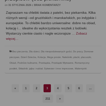
on
31 STYCZNIA 2026
z
BRAK KOMENTARZY
Zapraszam na chlebki świata z patelni, bez piekarnika. Kilka
różnych wersji –od gruzińskich i marokańskich, po indyjskie i
europejskie. To chlebki bardzo uniwersalne: dobre na obiad,
kolację i… idealne do wykorzystania resztek z lodówki.
Wystarczy cienkie ciasto i nagle wczorajsze …
Zobacz
więcej…
Bez pieczenia
,
Dla dzieci
,
Dla niespodziewanych gości
,
Do pracy
,
Domowe
pieczywo
,
Dzień Dziecka
,
Kolacja
,
Mega proste
,
Naleśniki, placki, placuszki
,
Obiad
,
Podróże kulinarne
,
Przekąska
,
Przekąski Wytrawne
,
Romantyczny
posiłek
,
Składnik: jajka i nabiał
,
Sylwester i inne imprezowe
,
Walentynki
«
1
2
3
4
5
6
…
211
»