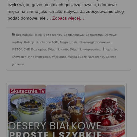
czyli święta, gdzie na stołach goszczą i szynki, i domowe
mięsa na zimno jako ich alternatywa. Ja zdecydowanie chcę
podać domowe, ale …
Zobacz więcej…
Bez nabiału i jajek
,
Bez pszenicy
,
Bezglutenowa
,
Bezmleczna
,
Domowe
wędliny
,
Kolacja
,
Kuchenne ABC
,
Mega proste
,
Niskowęglowodanowe,
KETO/LCHF
,
Przekąska
,
Składnik: drób
,
Składnik: wieprzowina
,
Śniadanie
,
Sylwester i inne imprezowe
,
Wielkanoc
,
Wigilia i Boże Narodzenie
,
Zdrowe
jedzenie