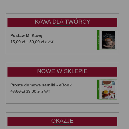
KAWA DLA TWÓRCY
Postaw Mi Kawę
Zakres
15,00
zł
–
50,00
zł
z VAT
cen:
od
15,00 zł
do
NOWE W SKLEPIE
50,00 zł
Proste domowe serniki - eBook
Pierwotna
Aktualna
47,00
zł
39,00
zł
z VAT
cena
cena
wynosiła:
wynosi:
47,00 zł.
39,00 zł.
OKAZJE