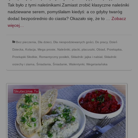
Tak było z tymi naleśnikami.Zamiast zrobić klasyczne naleśniki
nadziewane serem, pomyślałam kiedyś: a co gdyby twaróg
dodać bezpośrednio do ciasta? Okazało się, że to …
Zobacz
więcej…
Bez pieczenia
,
Dla dzieci
,
Dla niespodziewanych gości
,
Do pracy
,
Dzień
Dziecka
,
Kolacja
,
Mega proste
,
Naleśniki, placki, placuszki
,
Obiad
,
Przekąska
,
Przekąski Słodkie
,
Romantyczny posiłek
,
Składnik: jajka i nabiał
,
Składnik:
orzechy i ziarna
,
Śniadania
,
Śniadanie
,
Walentynki
,
Wegetariańska