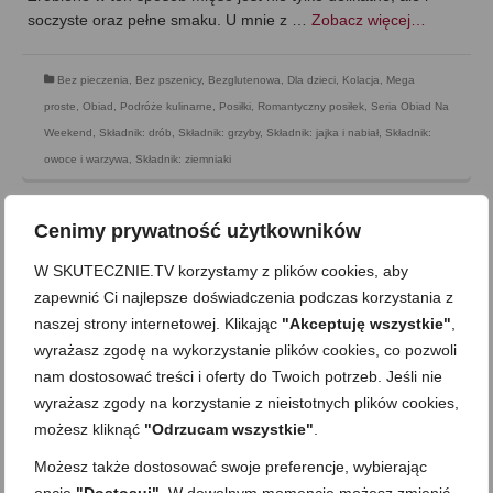
soczyste oraz pełne smaku. U mnie z …
Zobacz więcej…
Bez pieczenia
,
Bez pszenicy
,
Bezglutenowa
,
Dla dzieci
,
Kolacja
,
Mega
proste
,
Obiad
,
Podróże kulinarne
,
Posiłki
,
Romantyczny posiłek
,
Seria Obiad Na
Weekend
,
Składnik: drób
,
Składnik: grzyby
,
Składnik: jajka i nabiał
,
Składnik:
owoce i warzywa
,
Składnik: ziemniaki
Cenimy prywatność użytkowników
W SKUTECZNIE.TV korzystamy z plików cookies, aby
zapewnić Ci najlepsze doświadczenia podczas korzystania z
naszej strony internetowej. Klikając
"Akceptuję wszystkie"
,
wyrażasz zgodę na wykorzystanie plików cookies, co pozwoli
nam dostosować treści i oferty do Twoich potrzeb. Jeśli nie
wyrażasz zgody na korzystanie z nieistotnych plików cookies,
możesz kliknąć
"Odrzucam wszystkie"
.
Możesz także dostosować swoje preferencje, wybierając