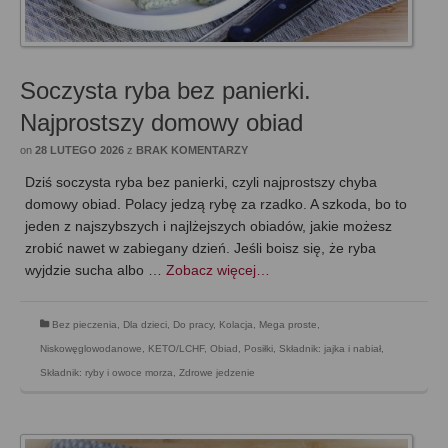
Soczysta ryba bez panierki.
Najprostszy domowy obiad
on
28 LUTEGO 2026
z
BRAK KOMENTARZY
Dziś soczysta ryba bez panierki, czyli najprostszy chyba
domowy obiad. Polacy jedzą rybę za rzadko. A szkoda, bo to
jeden z najszybszych i najlżejszych obiadów, jakie możesz
zrobić nawet w zabiegany dzień. Jeśli boisz się, że ryba
wyjdzie sucha albo …
Zobacz więcej…
Bez pieczenia
,
Dla dzieci
,
Do pracy
,
Kolacja
,
Mega proste
,
Niskowęglowodanowe, KETO/LCHF
,
Obiad
,
Posiłki
,
Składnik: jajka i nabiał
,
Składnik: ryby i owoce morza
,
Zdrowe jedzenie