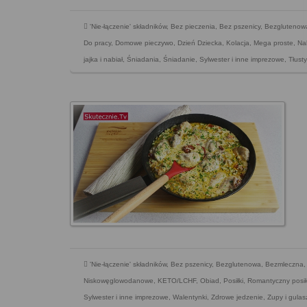
'Nie-łączenie' składników
,
Bez pieczenia
,
Bez pszenicy
,
Bezglutenow
Do pracy
,
Domowe pieczywo
,
Dzień Dziecka
,
Kolacja
,
Mega proste
,
Nal
jajka i nabiał
,
Śniadania
,
Śniadanie
,
Sylwester i inne imprezowe
,
Tłust
'Nie-łączenie' składników
,
Bez pszenicy
,
Bezglutenowa
,
Bezmleczna
Niskowęglowodanowe, KETO/LCHF
,
Obiad
,
Posiłki
,
Romantyczny posił
Sylwester i inne imprezowe
,
Walentynki
,
Zdrowe jedzenie
,
Zupy i gulas