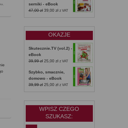
serniki - eBook
ka
,
Pierwotna
Aktualna
47,00
zł
39,00
zł
z VAT
cena
cena
wynosiła:
wynosi:
47,00 zł.
39,00 zł.
OKAZJE
Skutecznie.TV (vol.2) -
eBook
Pierwotna
Aktualna
39,99
zł
25,00
zł
z VAT
nie
cena
cena
go
Szybko, smacznie,
wynosiła:
wynosi:
e
domowo - eBook
39,99 zł.
25,00 zł.
Pierwotna
Aktualna
39,99
zł
25,00
zł
z VAT
cena
cena
wynosiła:
wynosi:
39,99 zł.
25,00 zł.
WPISZ CZEGO
SZUKASZ: