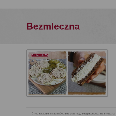
Bezmleczna
'Nie-łączenie' składników
,
Bez pszenicy
,
Bezglutenowa
,
Bezmleczna