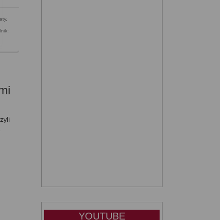
aty
,
nik:
mi
yli
ę
YOUTUBE