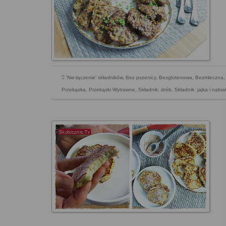
'Nie-łączenie' składników
,
Bez pszenicy
,
Bezglutenowa
,
Bezmleczna
Przekąska
,
Przekąski Wytrawne
,
Składnik: drób
,
Składnik: jajka i nabiał