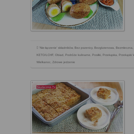
'Nie-łączenie' składników
,
Bez pszenicy
,
Bezglutenowa
,
Bezmleczna
KETO/LCHF
,
Obiad
,
Podróże kulinarne
,
Posiłki
,
Przekąska
,
Przekąski
Wielkanoc
,
Zdrowe jedzenie