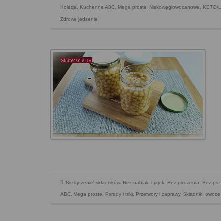
Kolacja
,
Kuchenne ABC
,
Mega proste
,
Niskowęglowodanowe, KETO/
Zdrowe jedzenie
'Nie-łączenie' składników
,
Bez nabiału i jajek
,
Bez pieczenia
,
Bez psz
ABC
,
Mega proste
,
Porady i triki
,
Przetwory i zaprawy
,
Składnik: owoce