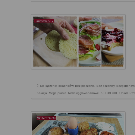
'Nie-łączenie' składników
,
Bez pieczenia
,
Bez pszenicy
,
Bezglutenow
Kolacja
,
Mega proste
,
Niskowęglowodanowe, KETO/LCHF
,
Obiad
,
Pro