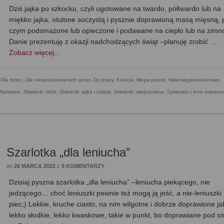
Dziś jajka po szkocku, czyli ugotowane na twardo, półtwardo lub na
miękko jajka, otulone soczystą i pysznie doprawioną masą mięsną, 
czym podsmażone lub opieczone i podawane na ciepło lub na zimn
Danie prezentuję z okazji nadchodzących świąt –planuję zrobić …
Zobacz więcej…
,
Dla dzieci
,
Dla niespodziewanych gości
,
Do pracy
,
Kolacja
,
Mega proste
,
Niskowęglowodanowe,
 Wytrawne
,
Składnik: drób
,
Składnik: jajka i nabiał
,
Składnik: wieprzowina
,
Sylwester i inne imprez
Szarlotka „dla leniucha”
on
26 MARCA 2022
z
9 KOMENTARZY
Dzisiaj pyszna szarlotka „dla leniucha” –leniucha piekącego, nie
jedzącego… choć leniuszki pewnie też mogą ją jeść, a nie-leniuszki
piec;) Lekkie, kruche ciasto, na nim wilgotne i dobrze doprawione ja
lekko słodkie, lekko kwaskowe, takie w punkt, bo doprawiane pod s