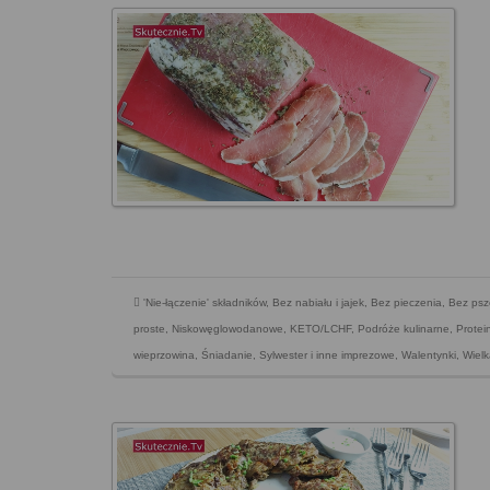
'Nie-łączenie' składników
,
Bez nabiału i jajek
,
Bez pieczenia
,
Bez psz
proste
,
Niskowęglowodanowe, KETO/LCHF
,
Podróże kulinarne
,
Protei
wieprzowina
,
Śniadanie
,
Sylwester i inne imprezowe
,
Walentynki
,
Wiel