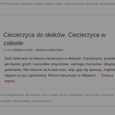
LCHF
,
Przekąska
,
Przystawki i dodatki
,
Składnik: jajka i nabiał
,
Śniadania
,
Śniadanie
,
Wegetariańs
Ciecierzyca do słoików. Ciecierzyca w
zalewie
on
11 CZERWCA 2022
z
JEDEN KOMENTARZ
Dziś obiecana od dawna ciecierzyca w słoikach. Ciecierzyca, podob
jak fasola, groch i wszystkie strączkowe, wymaga moczenia i długie
gotowania. Nie zawsze na to jest czas, więc gdy się spieszę, chętni
sięgam po już ugotowaną. Można taką kupić w sklepach …
Zobacz
więcej…
enicy
,
Bezglutenowa
,
Bezmleczna
,
Coś z niczego
,
Dania z szybkowaru
,
Jak to zrobić
,
Kuchenne
 i warzywa
,
Wegetariańska
,
Zdrowe jedzenie