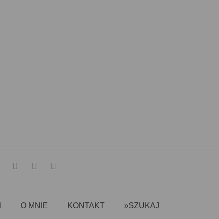
I
O MNIE
KONTAKT
»SZUKAJ