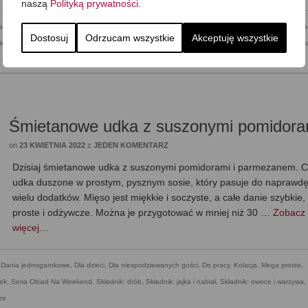
naszą
Polityką prywatności
.
a
,
Bezmleczna
,
Coś z niczego
,
Desery
,
Dla dzieci
,
Dla niespodziewanych gości
,
Do kawy czy herb
Dostosuj
Odrzucam wszystkie
Akceptuję wszystkie
eśniki, placki, placuszki
,
Niskowęglowodanowe, KETO/LCHF
,
Przekąska
,
Przekąski Słodkie
,
Skład
y Czwartek
,
Wegetariańska
,
Zdrowe jedzenie
Śmietanowe udka z suszonymi pomidora
on
23 KWIETNIA 2022
z
JEDEN KOMENTARZ
Dzisiaj śmietanowe udka z suszonymi pomidorami i parmezanem. Cz
udka duszone w prostym, pysznym sosie, który pasuje do naprawd
wielu dodatków. Mięso jest miękkie i soczyste, a całe danie szybkie,
proste i odżywcze. Można je przygotować w mniej niż 30 …
Zobacz
więcej…
,
Dania jednogarnkowe
,
Dla dzieci
,
Dla niespodziewanych gości
,
Do pracy
,
Kolacja
,
Mega proste
,
ek
,
Seria Obiad Na Weekend
,
Składnik: drób
,
Składnik: jajka i nabiał
,
Składnik: owoce i warzywa
,
ze