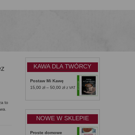
KAWA DLA TWÓRCY
ez
Postaw Mi Kawę
Zakres
15,00
zł
–
50,00
zł
z VAT
cen:
od
za to
15,00 zł
ywa.
do
NOWE W SKLEPIE
50,00 zł
Proste domowe