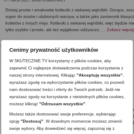
on
7 MAJA 2022
z
BRAK KOMENTARZY
Dzisiaj proste i smakowite kotleciki z siekanej wątróbki. Gorące, soc
super do sosów i ulubionych warzyw, a także jako zamiennik klasyc
kotletów z innych mięs. Kotleciki z siekanej wątróbki, więc będzie ni
tylko szybko i prosto, ale też wyjątkowo odżywczo, …
Zobacz więce
,
Dla dzieci
,
Do pracy
,
Kolacja
,
Mega proste
,
Niskowęglowodanowe, KETO/LCHF
,
Obiad
,
Posiłki
,
Cenimy prywatność użytkowników
,
Składnik: owoce i warzywa
,
Składnik: wieprzowina
,
Składnik: wołowina
,
Zdrowe jedzenie
W SKUTECZNIE.TV korzystamy z plików cookies, aby
zapewnić Ci najlepsze doświadczenia podczas korzystania z
naszej strony internetowej. Klikając
"Akceptuję wszystkie"
,
Racuchy z jabłkiem z cynamonowym
wyrażasz zgodę na wykorzystanie plików cookies, co pozwoli
nam dostosować treści i oferty do Twoich potrzeb. Jeśli nie
pudrem (bez mąki)
wyrażasz zgody na korzystanie z nieistotnych plików cookies,
on
30 KWIETNIA 2022
z
5 KOMENTARZY
możesz kliknąć
"Odrzucam wszystkie"
.
Dzisiaj racuchy z jabłkiem (lub placuszki), ale takie nie do końca ty
Możesz także dostosować swoje preferencje, wybierając
bo bez klasycznej mąki. Są banalnie proste i szybkie do zrobienia. 
opcję
"Dostosuj"
. W dowolnym momencie możesz zmienić
zawsze bez cukru, więc są bardzo uniwersalne i dlatego można je s
swoje wybory. Aby dowiedzieć się więcej, zapoznaj się z
dodatkami (np. puder, …
Zobacz więcej…