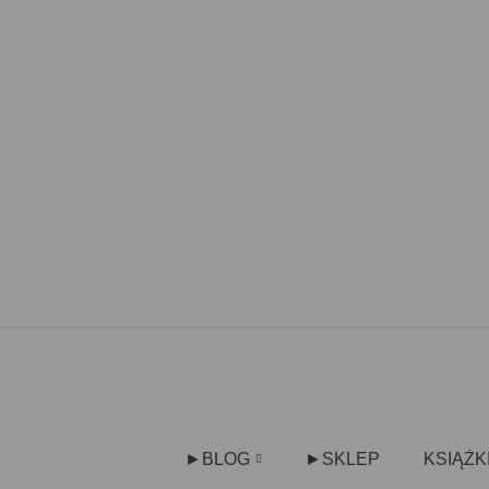
►BLOG
►SKLEP
KSIĄŻK