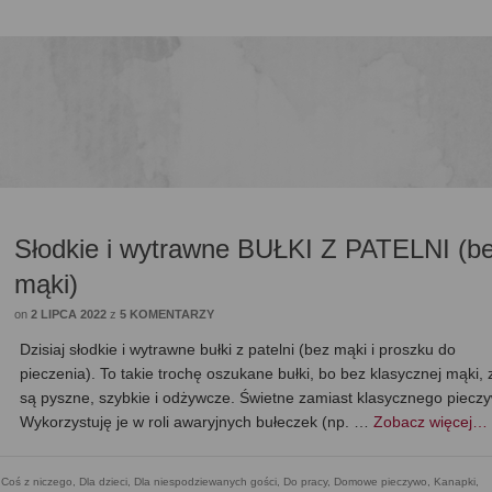
Słodkie i wytrawne BUŁKI Z PATELNI (b
mąki)
on
2 LIPCA 2022
z
5 KOMENTARZY
Dzisiaj słodkie i wytrawne bułki z patelni (bez mąki i proszku do
pieczenia). To takie trochę oszukane bułki, bo bez klasycznej mąki, 
są pyszne, szybkie i odżywcze. Świetne zamiast klasycznego piecz
Wykorzystuję je w roli awaryjnych bułeczek (np. …
Zobacz więcej…
,
Coś z niczego
,
Dla dzieci
,
Dla niespodziewanych gości
,
Do pracy
,
Domowe pieczywo
,
Kanapki
,