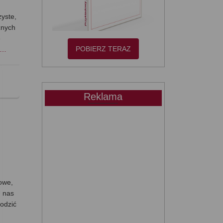
zyste,
znych
e
POBIERZ TERAZ
j…
Reklama
powe,
U nas
łodzić