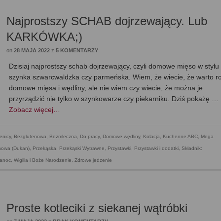
Najprostszy SCHAB dojrzewający. Lub
KARKÓWKA;)
on
28 MAJA 2022
z
5 KOMENTARZY
Dzisiaj najprostszy schab dojrzewający, czyli domowe mięso w stylu
szynka szwarcwaldzka czy parmeńska. Wiem, że wiecie, że warto r
domowe mięsa i wędliny, ale nie wiem czy wiecie, że można je
przyrządzić nie tylko w szynkowarze czy piekarniku. Dziś pokażę …
Zobacz więcej…
enicy
,
Bezglutenowa
,
Bezmleczna
,
Do pracy
,
Domowe wędliny
,
Kolacja
,
Kuchenne ABC
,
Mega
nowa (Dukan)
,
Przekąska
,
Przekąski Wytrawne
,
Przystawki
,
Przystawki i dodatki
,
Składnik:
kanoc
,
Wigilia i Boże Narodzenie
,
Zdrowe jedzenie
Proste kotleciki z siekanej wątróbki