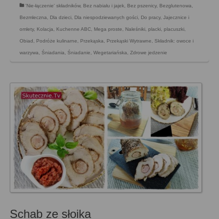
'Nie-łączenie' składników
,
Bez nabiału i jajek
,
Bez pszenicy
,
Bezglutenowa
,
Bezmleczna
,
Dla dzieci
,
Dla niespodziewanych gości
,
Do pracy
,
Jajecznice i
omlety
,
Kolacja
,
Kuchenne ABC
,
Mega proste
,
Naleśniki, placki, placuszki
,
Obiad
,
Podróże kulinarne
,
Przekąska
,
Przekąski Wytrawne
,
Składnik: owoce i
warzywa
,
Śniadania
,
Śniadanie
,
Wegetariańska
,
Zdrowe jedzenie
Schab ze słoika