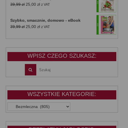
Pierwotna
Aktualna
39,99
zł
25,00
zł
z VAT
cena
cena
wynosiła:
wynosi:
Szybko, smacznie, domowo - eBook
39,99 zł.
25,00 zł.
Pierwotna
Aktualna
39,99
zł
25,00
zł
z VAT
cena
cena
wynosiła:
wynosi:
39,99 zł.
25,00 zł.
WPISZ CZEGO SZUKASZ:
WSZYSTKIE KATEGORIE:
WSZYSTKIE
KATEGORIE: