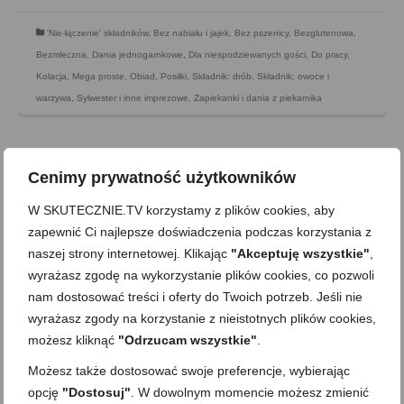
'Nie-łączenie' składników
,
Bez nabiału i jajek
,
Bez pszenicy
,
Bezglutenowa
,
Bezmleczna
,
Dania jednogarnkowe
,
Dla niespodziewanych gości
,
Do pracy
,
Kolacja
,
Mega proste
,
Obiad
,
Posiłki
,
Składnik: drób
,
Składnik: owoce i
warzywa
,
Sylwester i inne imprezowe
,
Zapiekanki i dania z piekarnika
Cenimy prywatność użytkowników
W SKUTECZNIE.TV korzystamy z plików cookies, aby
zapewnić Ci najlepsze doświadczenia podczas korzystania z
naszej strony internetowej. Klikając
"Akceptuję wszystkie"
,
wyrażasz zgodę na wykorzystanie plików cookies, co pozwoli
nam dostosować treści i oferty do Twoich potrzeb. Jeśli nie
wyrażasz zgody na korzystanie z nieistotnych plików cookies,
możesz kliknąć
"Odrzucam wszystkie"
.
Możesz także dostosować swoje preferencje, wybierając
Fenomenalne ciastka z czekoladą i
opcję
"Dostosuj"
. W dowolnym momencie możesz zmienić