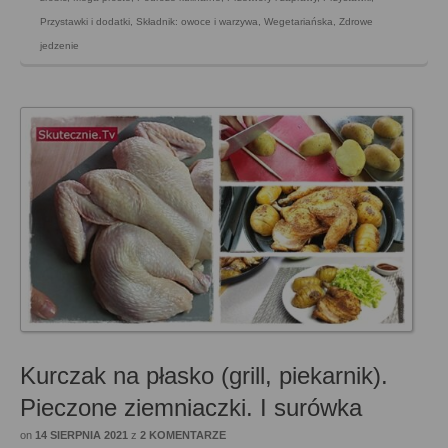
Przystawki i dodatki
,
Składnik: owoce i warzywa
,
Wegetariańska
,
Zdrowe
jedzenie
Kurczak na płasko (grill, piekarnik).
Pieczone ziemniaczki. I surówka
on
14 SIERPNIA 2021
z
2 KOMENTARZE