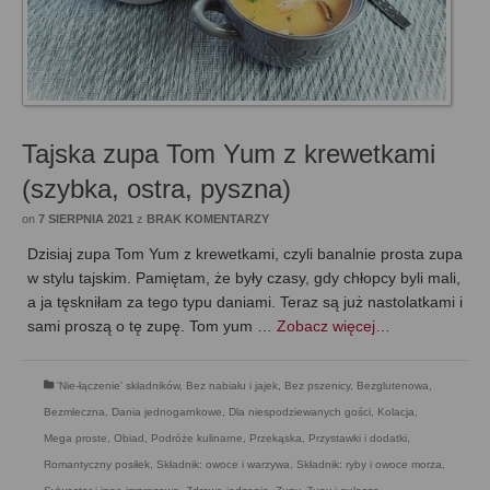
Tajska zupa Tom Yum z krewetkami
(szybka, ostra, pyszna)
on
7 SIERPNIA 2021
z
BRAK KOMENTARZY
Dzisiaj zupa Tom Yum z krewetkami, czyli banalnie prosta zupa
w stylu tajskim. Pamiętam, że były czasy, gdy chłopcy byli mali,
a ja tęskniłam za tego typu daniami. Teraz są już nastolatkami i
sami proszą o tę zupę. Tom yum …
Zobacz więcej…
'Nie-łączenie' składników
,
Bez nabiału i jajek
,
Bez pszenicy
,
Bezglutenowa
,
Bezmleczna
,
Dania jednogarnkowe
,
Dla niespodziewanych gości
,
Kolacja
,
Mega proste
,
Obiad
,
Podróże kulinarne
,
Przekąska
,
Przystawki i dodatki
,
Romantyczny posiłek
,
Składnik: owoce i warzywa
,
Składnik: ryby i owoce morza
,