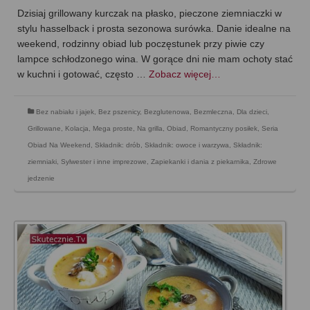
Dzisiaj grillowany kurczak na płasko, pieczone ziemniaczki w
stylu hasselback i prosta sezonowa surówka. Danie idealne na
weekend, rodzinny obiad lub poczęstunek przy piwie czy
lampce schłodzonego wina. W gorące dni nie mam ochoty stać
w kuchni i gotować, często …
Zobacz więcej…
Bez nabiału i jajek
,
Bez pszenicy
,
Bezglutenowa
,
Bezmleczna
,
Dla dzieci
,
Grillowane
,
Kolacja
,
Mega proste
,
Na grilla
,
Obiad
,
Romantyczny posiłek
,
Seria
Obiad Na Weekend
,
Składnik: drób
,
Składnik: owoce i warzywa
,
Składnik:
ziemniaki
,
Sylwester i inne imprezowe
,
Zapiekanki i dania z piekarnika
,
Zdrowe
jedzenie