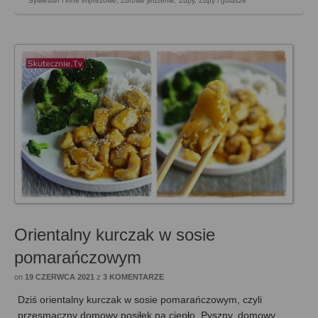
Sylwester i inne imprezowe
,
Zdrowe jedzenie
,
Zupy
,
Zupy i gulasze
Orientalny kurczak w sosie
pomarańczowym
on
19 CZERWCA 2021
z
3 KOMENTARZE
Dziś orientalny kurczak w sosie pomarańczowym, czyli
przesmaczny domowy posiłek na ciepło. Pyszny, domowy