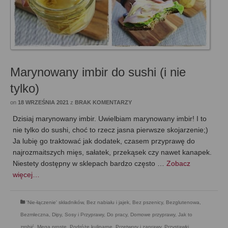
Marynowany imbir do sushi (i nie
tylko)
on
18 WRZEŚNIA 2021
z
BRAK KOMENTARZY
Dzisiaj marynowany imbir. Uwielbiam marynowany imbir! I to
nie tylko do sushi, choć to rzecz jasna pierwsze skojarzenie;)
Ja lubię go traktować jak dodatek, czasem przyprawę do
najrozmaitszych mięs, sałatek, przekąsek czy nawet kanapek.
Niestety dostępny w sklepach bardzo często …
Zobacz
więcej…
'Nie-łączenie' składników
,
Bez nabiału i jajek
,
Bez pszenicy
,
Bezglutenowa
,
Bezmleczna
,
Dipy, Sosy i Przyprawy
,
Do pracy
,
Domowe przyprawy
,
Jak to
zrobić
,
Mega proste
,
Podróże kulinarne
,
Przetwory i zaprawy
,
Przystawki
,