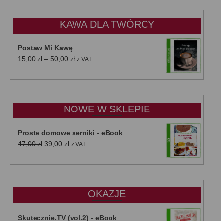
KAWA DLA TWÓRCY
Postaw Mi Kawę
Zakres
15,00
zł
–
50,00
zł
z VAT
cen:
od
15,00 zł
do
NOWE W SKLEPIE
50,00 zł
Proste domowe serniki - eBook
Pierwotna
Aktualna
47,00
zł
39,00
zł
z VAT
cena
cena
wynosiła:
wynosi:
47,00 zł.
39,00 zł.
OKAZJE
Skutecznie.TV (vol.2) - eBook