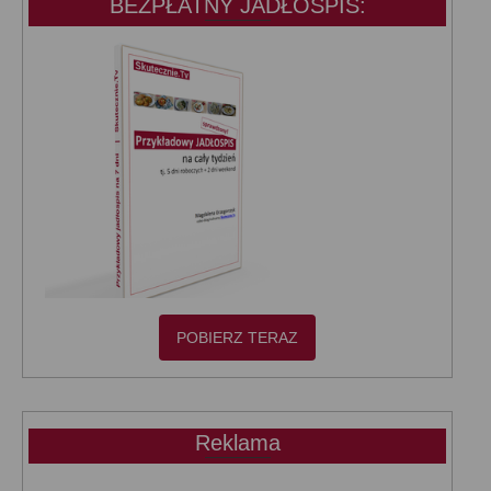
BEZPŁATNY JADŁOSPIS:
POBIERZ TERAZ
Reklama