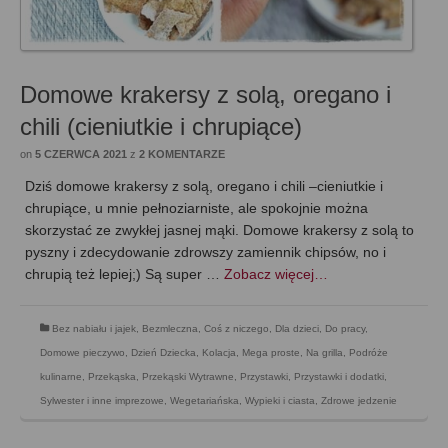
Domowe krakersy z solą, oregano i
chili (cieniutkie i chrupiące)
on
5 CZERWCA 2021
z
2 KOMENTARZE
Dziś domowe krakersy z solą, oregano i chili –cieniutkie i
chrupiące, u mnie pełnoziarniste, ale spokojnie można
skorzystać ze zwykłej jasnej mąki. Domowe krakersy z solą to
pyszny i zdecydowanie zdrowszy zamiennik chipsów, no i
chrupią też lepiej;) Są super …
Zobacz więcej…
Bez nabiału i jajek
,
Bezmleczna
,
Coś z niczego
,
Dla dzieci
,
Do pracy
,
Domowe pieczywo
,
Dzień Dziecka
,
Kolacja
,
Mega proste
,
Na grilla
,
Podróże
kulinarne
,
Przekąska
,
Przekąski Wytrawne
,
Przystawki
,
Przystawki i dodatki
,
Sylwester i inne imprezowe
,
Wegetariańska
,
Wypieki i ciasta
,
Zdrowe jedzenie