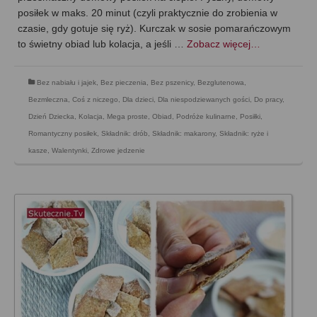
posiłek w maks. 20 minut (czyli praktycznie do zrobienia w
czasie, gdy gotuje się ryż). Kurczak w sosie pomarańczowym
to świetny obiad lub kolacja, a jeśli …
Zobacz więcej…
Bez nabiału i jajek
,
Bez pieczenia
,
Bez pszenicy
,
Bezglutenowa
,
Bezmleczna
,
Coś z niczego
,
Dla dzieci
,
Dla niespodziewanych gości
,
Do pracy
,
Dzień Dziecka
,
Kolacja
,
Mega proste
,
Obiad
,
Podróże kulinarne
,
Posiłki
,
Romantyczny posiłek
,
Składnik: drób
,
Składnik: makarony
,
Składnik: ryże i
kasze
,
Walentynki
,
Zdrowe jedzenie