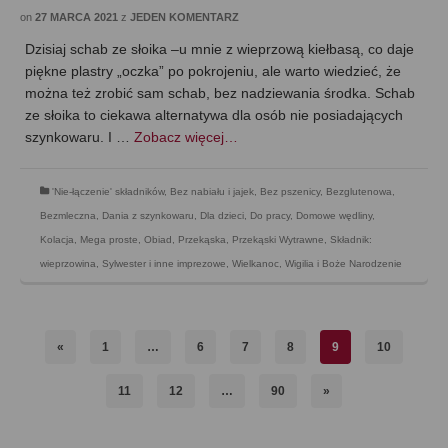
on
27 MARCA 2021
z
JEDEN KOMENTARZ
Dzisiaj schab ze słoika –u mnie z wieprzową kiełbasą, co daje
piękne plastry „oczka” po pokrojeniu, ale warto wiedzieć, że
można też zrobić sam schab, bez nadziewania środka. Schab
ze słoika to ciekawa alternatywa dla osób nie posiadających
szynkowaru. I …
Zobacz więcej…
'Nie-łączenie' składników
,
Bez nabiału i jajek
,
Bez pszenicy
,
Bezglutenowa
,
Bezmleczna
,
Dania z szynkowaru
,
Dla dzieci
,
Do pracy
,
Domowe wędliny
,
Kolacja
,
Mega proste
,
Obiad
,
Przekąska
,
Przekąski Wytrawne
,
Składnik:
wieprzowina
,
Sylwester i inne imprezowe
,
Wielkanoc
,
Wigilia i Boże Narodzenie
«
1
…
6
7
8
9
10
11
12
…
90
»