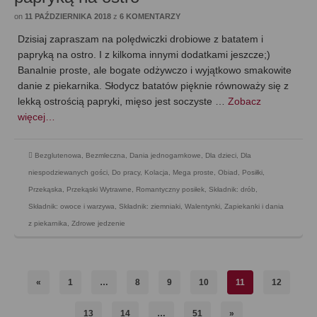
on
11 PAŹDZIERNIKA 2018
z
6 KOMENTARZY
Dzisiaj zapraszam na polędwiczki drobiowe z batatem i
papryką na ostro. I z kilkoma innymi dodatkami jeszcze;)
Banalnie proste, ale bogate odżywczo i wyjątkowo smakowite
danie z piekarnika. Słodycz batatów pięknie równoważy się z
lekką ostrością papryki, mięso jest soczyste …
Zobacz
więcej…
Bezglutenowa
,
Bezmleczna
,
Dania jednogarnkowe
,
Dla dzieci
,
Dla
niespodziewanych gości
,
Do pracy
,
Kolacja
,
Mega proste
,
Obiad
,
Posiłki
,
Przekąska
,
Przekąski Wytrawne
,
Romantyczny posiłek
,
Składnik: drób
,
Składnik: owoce i warzywa
,
Składnik: ziemniaki
,
Walentynki
,
Zapiekanki i dania
z piekarnika
,
Zdrowe jedzenie
«
1
…
8
9
10
11
12
13
14
…
51
»