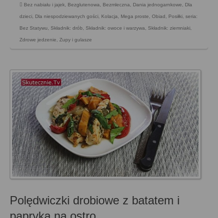
Bez nabiału i jajek
,
Bezglutenowa
,
Bezmleczna
,
Dania jednogarnkowe
,
Dla
dzieci
,
Dla niespodziewanych gości
,
Kolacja
,
Mega proste
,
Obiad
,
Posiłki
,
seria:
Bez Statywu
,
Składnik: drób
,
Składnik: owoce i warzywa
,
Składnik: ziemniaki
,
Zdrowe jedzenie
,
Zupy i gulasze
Polędwiczki drobiowe z batatem i
papryką na ostro