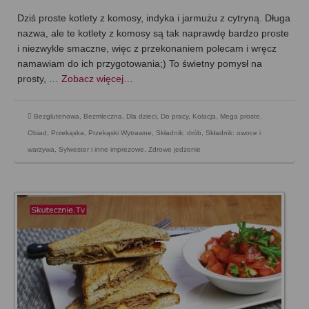
Dziś proste kotlety z komosy, indyka i jarmużu z cytryną. Długa
nazwa, ale te kotlety z komosy są tak naprawdę bardzo proste
i niezwykle smaczne, więc z przekonaniem polecam i wręcz
namawiam do ich przygotowania;) To świetny pomysł na
prosty, …
Zobacz więcej…
Bezglutenowa
,
Bezmleczna
,
Dla dzieci
,
Do pracy
,
Kolacja
,
Mega proste
,
Obiad
,
Przekąska
,
Przekąski Wytrawne
,
Składnik: drób
,
Składnik: owoce i
warzywa
,
Sylwester i inne imprezowe
,
Zdrowe jedzenie