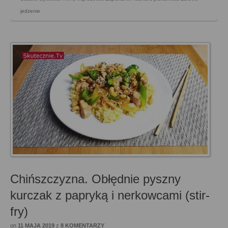
jedzenie
Chińszczyzna. Obłędnie pyszny
kurczak z papryką i nerkowcami (stir-
fry)
on
11 MAJA 2019
z
8 KOMENTARZY