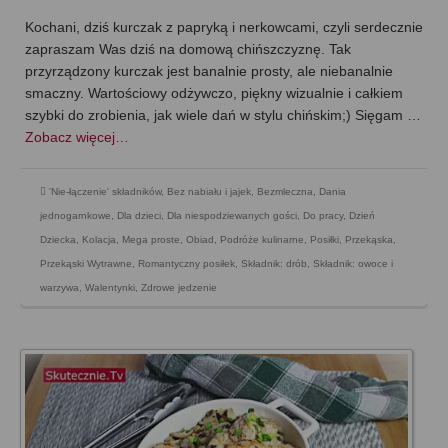
Kochani, dziś kurczak z papryką i nerkowcami, czyli serdecznie
zapraszam Was dziś na domową chińszczyznę. Tak
przyrządzony kurczak jest banalnie prosty, ale niebanalnie
smaczny. Wartościowy odżywczo, piękny wizualnie i całkiem
szybki do zrobienia, jak wiele dań w stylu chińskim;) Sięgam …
Zobacz więcej…
'Nie-łączenie' składników
,
Bez nabiału i jajek
,
Bezmleczna
,
Dania
jednogarnkowe
,
Dla dzieci
,
Dla niespodziewanych gości
,
Do pracy
,
Dzień
Dziecka
,
Kolacja
,
Mega proste
,
Obiad
,
Podróże kulinarne
,
Posiłki
,
Przekąska
,
Przekąski Wytrawne
,
Romantyczny posiłek
,
Składnik: drób
,
Składnik: owoce i
warzywa
,
Walentynki
,
Zdrowe jedzenie