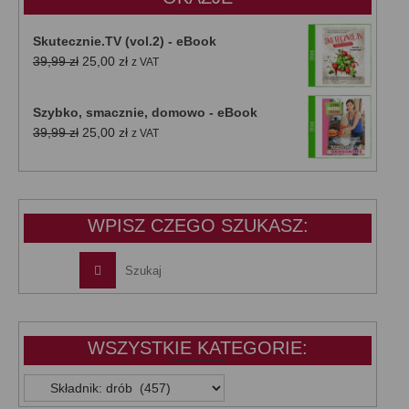
Skutecznie.TV (vol.2) - eBook
Pierwotna
Aktualna
39,99
zł
25,00
zł
z VAT
cena
cena
wynosiła:
wynosi:
Szybko, smacznie, domowo - eBook
39,99 zł.
25,00 zł.
Pierwotna
Aktualna
39,99
zł
25,00
zł
z VAT
cena
cena
wynosiła:
wynosi:
39,99 zł.
25,00 zł.
WPISZ CZEGO SZUKASZ:
WSZYSTKIE KATEGORIE:
WSZYSTKIE
KATEGORIE: