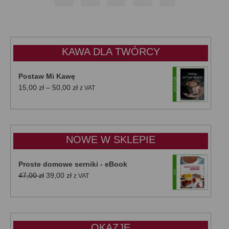
KAWA DLA TWÓRCY
Postaw Mi Kawę
Zakres
15,00
zł
–
50,00
zł
z VAT
cen:
od
15,00 zł
do
NOWE W SKLEPIE
50,00 zł
Proste domowe serniki - eBook
Pierwotna
Aktualna
47,00
zł
39,00
zł
z VAT
cena
cena
wynosiła:
wynosi:
47,00 zł.
39,00 zł.
OKAZJE