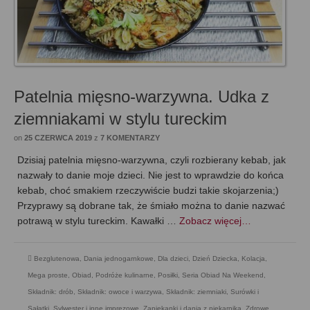
Patelnia mięsno-warzywna. Udka z
ziemniakami w stylu tureckim
on
25 CZERWCA 2019
z
7 KOMENTARZY
Dzisiaj patelnia mięsno-warzywna, czyli rozbierany kebab, jak
nazwały to danie moje dzieci. Nie jest to wprawdzie do końca
kebab, choć smakiem rzeczywiście budzi takie skojarzenia;)
Przyprawy są dobrane tak, że śmiało można to danie nazwać
potrawą w stylu tureckim. Kawałki …
Zobacz więcej…
Bezglutenowa
,
Dania jednogarnkowe
,
Dla dzieci
,
Dzień Dziecka
,
Kolacja
,
Mega proste
,
Obiad
,
Podróże kulinarne
,
Posiłki
,
Seria Obiad Na Weekend
,
Składnik: drób
,
Składnik: owoce i warzywa
,
Składnik: ziemniaki
,
Surówki i
Sałatki
,
Sylwester i inne imprezowe
,
Zapiekanki i dania z piekarnika
,
Zdrowe