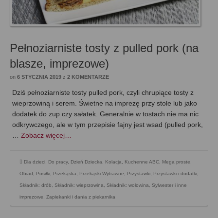
Pełnoziarniste tosty z pulled pork (na
blasze, imprezowe)
on
6 STYCZNIA 2019
z
2 KOMENTARZE
Dziś pełnoziarniste tosty pulled pork, czyli chrupiące tosty z
wieprzowiną i serem. Świetne na imprezę przy stole lub jako
dodatek do zup czy sałatek. Generalnie w tostach nie ma nic
odkrywczego, ale w tym przepisie fajny jest wsad (pulled pork,
…
Zobacz więcej…
Dla dzieci
,
Do pracy
,
Dzień Dziecka
,
Kolacja
,
Kuchenne ABC
,
Mega proste
,
Obiad
,
Posiłki
,
Przekąska
,
Przekąski Wytrawne
,
Przystawki
,
Przystawki i dodatki
,
Składnik: drób
,
Składnik: wieprzowina
,
Składnik: wołowina
,
Sylwester i inne
imprezowe
,
Zapiekanki i dania z piekarnika