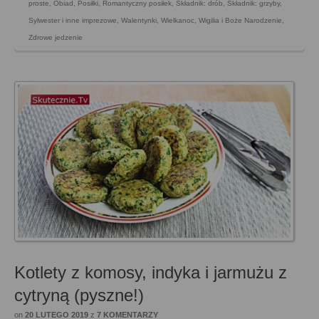
proste
,
Obiad
,
Posiłki
,
Romantyczny posiłek
,
Składnik: drób
,
Składnik: grzyby
,
Sylwester i inne imprezowe
,
Walentynki
,
Wielkanoc
,
Wigilia i Boże Narodzenie
,
Zdrowe jedzenie
Kotlety z komosy, indyka i jarmużu z
cytryną (pyszne!)
on
20 LUTEGO 2019
z
7 KOMENTARZY