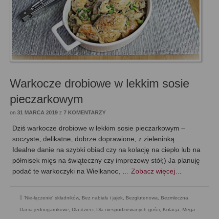
Warkocze drobiowe w lekkim sosie
pieczarkowym
on
31 MARCA 2019
z
7 KOMENTARZY
Dziś warkocze drobiowe w lekkim sosie pieczarkowym –
soczyste, delikatne, dobrze doprawione, z zieleninką …
Idealne danie na szybki obiad czy na kolację na ciepło lub na
półmisek mięs na świąteczny czy imprezowy stół;) Ja planuję
podać te warkoczyki na Wielkanoc, …
Zobacz więcej…
'Nie-łączenie' składników
,
Bez nabiału i jajek
,
Bezglutenowa
,
Bezmleczna
,
Dania jednogarnkowe
,
Dla dzieci
,
Dla niespodziewanych gości
,
Kolacja
,
Mega