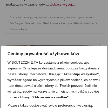
praktycznie w czasie, gdy …
Zobacz więcej…
Dla dzieci
,
Kolacja
,
Mega proste
,
Obiad
,
Posiłki
,
Przekąski Wytrawne
,
seria:
Bez Statywu
,
Składnik: drób
,
Składnik: owoce i warzywa
,
Składnik: ryże i kasze
,
Zdrowe jedzenie
Cenimy prywatność użytkowników
W SKUTECZNIE.TV korzystamy z plików cookies, aby
zapewnić Ci najlepsze doświadczenia podczas korzystania z
naszej strony internetowej. Klikając
"Akceptuję wszystkie"
,
wyrażasz zgodę na wykorzystanie plików cookies, co pozwoli
nam dostosować treści i oferty do Twoich potrzeb. Jeśli nie
wyrażasz zgody na korzystanie z nieistotnych plików cookies,
możesz kliknąć
"Odrzucam wszystkie"
.
Możesz także dostosować swoje preferencje, wybierając