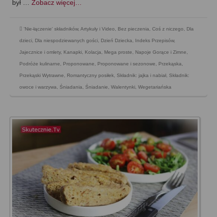
był …
Zobacz więcej…
'Nie-łączenie' składników
,
Artykuły i Video
,
Bez pieczenia
,
Coś z niczego
,
Dla
dzieci
,
Dla niespodziewanych gości
,
Dzień Dziecka
,
Indeks Przepisów
,
Jajecznice i omlety
,
Kanapki
,
Kolacja
,
Mega proste
,
Napoje Gorące i Zimne
,
Podróże kulinarne
,
Proponowane
,
Proponowane i sezonowe
,
Przekąska
,
Przekąski Wytrawne
,
Romantyczny posiłek
,
Składnik: jajka i nabiał
,
Składnik:
owoce i warzywa
,
Śniadania
,
Śniadanie
,
Walentynki
,
Wegetariańska