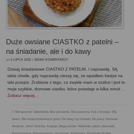
Duże owsiane CIASTKO z patelni –
na śniadanie, ale i do kawy
on
5 LIPCA 2025
z
BRAK KOMENTARZY
Dzisiaj śniadaniowe CIASTKO Z PATELNI. I naprawdę, SĄ
takie chwile, gdy naprawdę cieszę się, że wpadłam kiedyś na
taki przepis. Zrobione z tego, co zwykle mam w szafce i jest to
moje szybkie, domowe ciastko, które powstaje w kilka minut …
Zobacz więcej…
'Nie-łączenie' składników
,
Bez pieczenia
,
Bez pszenicy
,
Coś z niczego
,
Dla
dzieci
,
Dla niespodziewanych gości
,
Do kawy czy herbaty
,
Do pracy
,
Domowe
słodycze
,
Dzień Dziecka
,
Kolacja
,
Mega proste
,
Naleśniki, placki, placuszki
,
Proponowane
,
Proponowane i sezonowe
,
Przekąska
,
Przekąski Słodkie
,