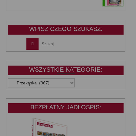
cena
cena
wynosiła:
wynosi:
39,99 zł.
25,00 zł.
WPISZ CZEGO SZUKASZ:
WSZYSTKIE KATEGORIE:
WSZYSTKIE
KATEGORIE:
BEZPŁATNY JADŁOSPIS: