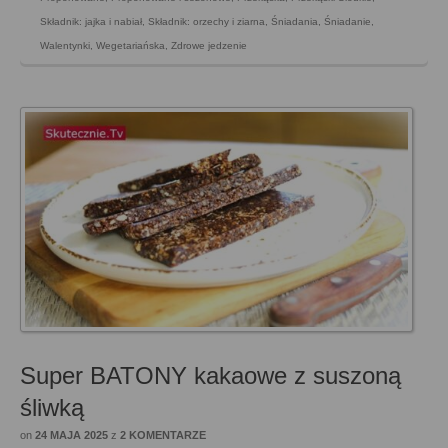
Składnik: jajka i nabiał
,
Składnik: orzechy i ziarna
,
Śniadania
,
Śniadanie
,
Walentynki
,
Wegetariańska
,
Zdrowe jedzenie
Super BATONY kakaowe z suszoną
śliwką
on
24 MAJA 2025
z
2 KOMENTARZE