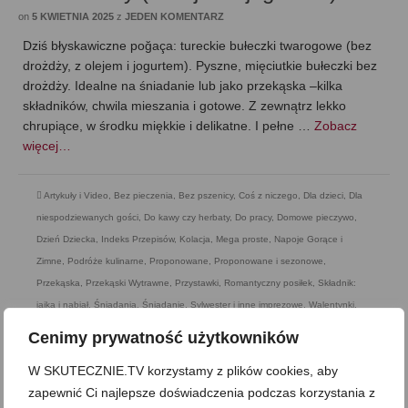
on
5 KWIETNIA 2025
z
JEDEN KOMENTARZ
Dziś błyskawiczne poğaça: tureckie bułeczki twarogowe (bez
drożdży, z olejem i jogurtem). Pyszne, mięciutkie bułeczki bez
drożdży. Idealne na śniadanie lub jako przekąska –kilka
składników, chwila mieszania i gotowe. Z zewnątrz lekko
chrupiące, w środku miękkie i delikatne. I pełne …
Zobacz
więcej…
Artykuły i Video
,
Bez pieczenia
,
Bez pszenicy
,
Coś z niczego
,
Dla dzieci
,
Dla
niespodziewanych gości
,
Do kawy czy herbaty
,
Do pracy
,
Domowe pieczywo
,
Dzień Dziecka
,
Indeks Przepisów
,
Kolacja
,
Mega proste
,
Napoje Gorące i
Zimne
,
Podróże kulinarne
,
Proponowane
,
Proponowane i sezonowe
,
Przekąska
,
Przekąski Wytrawne
,
Przystawki
,
Romantyczny posiłek
,
Składnik:
jajka i nabiał
,
Śniadania
,
Śniadanie
,
Sylwester i inne imprezowe
,
Walentynki
,
Wegetariańska
,
Wielkanoc
,
Wypieki i ciasta
Cenimy prywatność użytkowników
W SKUTECZNIE.TV korzystamy z plików cookies, aby
zapewnić Ci najlepsze doświadczenia podczas korzystania z