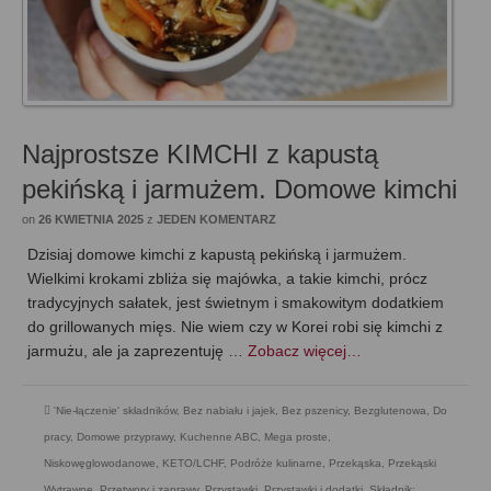
Najprostsze KIMCHI z kapustą
pekińską i jarmużem. Domowe kimchi
on
26 KWIETNIA 2025
z
JEDEN KOMENTARZ
Dzisiaj domowe kimchi z kapustą pekińską i jarmużem.
Wielkimi krokami zbliża się majówka, a takie kimchi, prócz
tradycyjnych sałatek, jest świetnym i smakowitym dodatkiem
do grillowanych mięs. Nie wiem czy w Korei robi się kimchi z
jarmużu, ale ja zaprezentuję …
Zobacz więcej…
'Nie-łączenie' składników
,
Bez nabiału i jajek
,
Bez pszenicy
,
Bezglutenowa
,
Do
pracy
,
Domowe przyprawy
,
Kuchenne ABC
,
Mega proste
,
Niskowęglowodanowe, KETO/LCHF
,
Podróże kulinarne
,
Przekąska
,
Przekąski
Wytrawne
,
Przetwory i zaprawy
,
Przystawki
,
Przystawki i dodatki
,
Składnik: