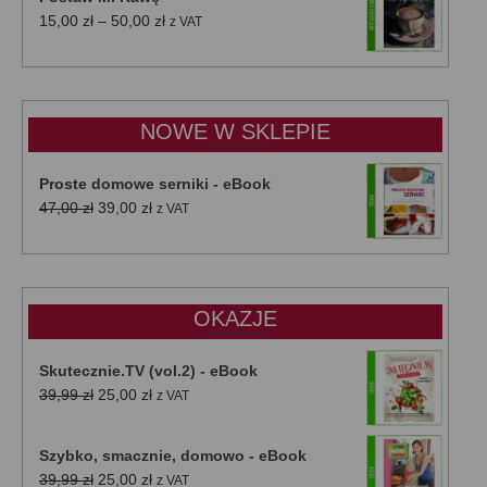
Zakres
15,00
zł
–
50,00
zł
z VAT
cen:
od
15,00 zł
do
NOWE W SKLEPIE
50,00 zł
Proste domowe serniki - eBook
Pierwotna
Aktualna
47,00
zł
39,00
zł
z VAT
cena
cena
wynosiła:
wynosi:
47,00 zł.
39,00 zł.
OKAZJE
Skutecznie.TV (vol.2) - eBook
Pierwotna
Aktualna
39,99
zł
25,00
zł
z VAT
cena
cena
wynosiła:
wynosi:
Szybko, smacznie, domowo - eBook
39,99 zł.
25,00 zł.
Pierwotna
Aktualna
39,99
zł
25,00
zł
z VAT