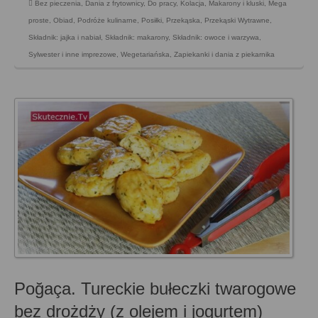
Bez pieczenia
,
Dania z frytownicy
,
Do pracy
,
Kolacja
,
Makarony i kluski
,
Mega
proste
,
Obiad
,
Podróże kulinarne
,
Posiłki
,
Przekąska
,
Przekąski Wytrawne
,
Składnik: jajka i nabiał
,
Składnik: makarony
,
Składnik: owoce i warzywa
,
Sylwester i inne imprezowe
,
Wegetariańska
,
Zapiekanki i dania z piekarnika
Poğaça. Tureckie bułeczki twarogowe
bez drożdży (z olejem i jogurtem)