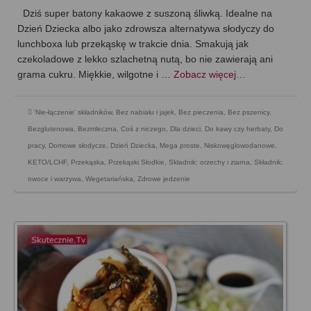
Dziś super batony kakaowe z suszoną śliwką. Idealne na
Dzień Dziecka albo jako zdrowsza alternatywa słodyczy do
lunchboxa lub przekąskę w trakcie dnia. Smakują jak
czekoladowe z lekko szlachetną nutą, bo nie zawierają ani
grama cukru. Miękkie, wilgotne i …
Zobacz więcej…
'Nie-łączenie' składników
,
Bez nabiału i jajek
,
Bez pieczenia
,
Bez pszenicy
,
Bezglutenowa
,
Bezmleczna
,
Coś z niczego
,
Dla dzieci
,
Do kawy czy herbaty
,
Do
pracy
,
Domowe słodycze
,
Dzień Dziecka
,
Mega proste
,
Niskowęglowodanowe,
KETO/LCHF
,
Przekąska
,
Przekąski Słodkie
,
Składnik: orzechy i ziarna
,
Składnik:
owoce i warzywa
,
Wegetariańska
,
Zdrowe jedzenie