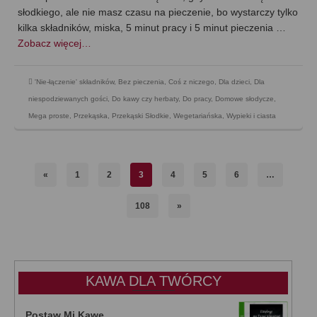
słodkiego, ale nie masz czasu na pieczenie, bo wystarczy tylko
kilka składników, miska, 5 minut pracy i 5 minut pieczenia …
Zobacz więcej…
'Nie-łączenie' składników
,
Bez pieczenia
,
Coś z niczego
,
Dla dzieci
,
Dla
niespodziewanych gości
,
Do kawy czy herbaty
,
Do pracy
,
Domowe słodycze
,
Mega proste
,
Przekąska
,
Przekąski Słodkie
,
Wegetariańska
,
Wypieki i ciasta
«
1
2
3
4
5
6
…
108
»
KAWA DLA TWÓRCY
Postaw Mi Kawę