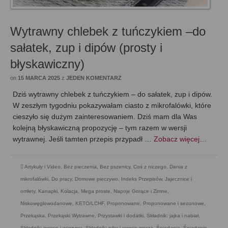
Wytrawny chlebek z tuńczykiem –do
sałatek, zup i dipów (prosty i
błyskawiczny)
on
15 MARCA 2025
z
JEDEN KOMENTARZ
Dziś wytrawny chlebek z tuńczykiem – do sałatek, zup i dipów.
W zeszłym tygodniu pokazywałam ciasto z mikrofalówki, które
cieszyło się dużym zainteresowaniem. Dziś mam dla Was
kolejną błyskawiczną propozycję – tym razem w wersji
wytrawnej. Jeśli tamten przepis przypadł …
Zobacz więcej…
Artykuły i Video
,
Bez pieczenia
,
Bez pszenicy
,
Coś z niczego
,
Dania z
mikrofalówki
,
Do pracy
,
Domowe pieczywo
,
Indeks Przepisów
,
Jajecznice i
omlety
,
Kanapki
,
Kolacja
,
Mega proste
,
Napoje Gorące i Zimne
,
Niskowęglowodanowe, KETO/LCHF
,
Proponowane
,
Proponowane i sezonowe
,
Przekąska
,
Przekąski Wytrawne
,
Przystawki i dodatki
,
Składnik: jajka i nabiał
,
Składnik: owoce i warzywa
,
Składnik: ryby i owoce morza
,
Śniadania
,
Śniadanie