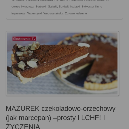
owoce i warzywa
,
Surówki i Sałatki
,
Surówki i sałatki
,
Sylwester i inne
imprezowe
,
Walentynki
,
Wegetariańska
,
Zdrowe jedzenie
MAZUREK czekoladowo-orzechowy
(jak marcepan) –prosty i LCHF! I
ŻYCZENIA