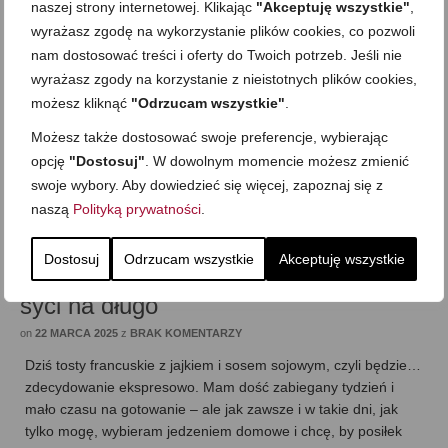
naszej strony internetowej. Klikając
"Akceptuję wszystkie"
,
wyrażasz zgodę na wykorzystanie plików cookies, co pozwoli
nam dostosować treści i oferty do Twoich potrzeb. Jeśli nie
wyrażasz zgody na korzystanie z nieistotnych plików cookies,
możesz kliknąć
"Odrzucam wszystkie"
.
Możesz także dostosować swoje preferencje, wybierając
opcję
"Dostosuj"
. W dowolnym momencie możesz zmienić
swoje wybory. Aby dowiedzieć się więcej, zapoznaj się z
naszą
Polityką prywatności
.
Tosty francuskie z jajkiem i sosem
Dostosuj
Odrzucam wszystkie
Akceptuję wszystkie
sojowym. Śniadanie na szybko, które
syci na długo
on
22 MARCA 2025
z
BRAK KOMENTARZY
Dziś tosty francuskie z jajkiem i sosem sojowym, czyli będzie…
zdecydowanie ekspresowo. Mam dość zabiegany tydzień i
mało czasu na gotowanie – ale jak zawsze i w takie dni, jak
tylko mogę, wybieram jedzeniem domowe i chcę, by posiłek