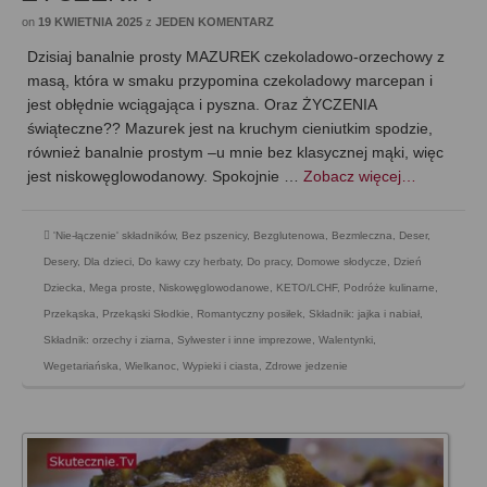
on
19 KWIETNIA 2025
z
JEDEN KOMENTARZ
Dzisiaj banalnie prosty MAZUREK czekoladowo-orzechowy z
masą, która w smaku przypomina czekoladowy marcepan i
jest obłędnie wciągająca i pyszna. Oraz ŻYCZENIA
świąteczne?? Mazurek jest na kruchym cieniutkim spodzie,
również banalnie prostym –u mnie bez klasycznej mąki, więc
jest niskowęglowodanowy. Spokojnie …
Zobacz więcej…
'Nie-łączenie' składników
,
Bez pszenicy
,
Bezglutenowa
,
Bezmleczna
,
Deser
,
Desery
,
Dla dzieci
,
Do kawy czy herbaty
,
Do pracy
,
Domowe słodycze
,
Dzień
Dziecka
,
Mega proste
,
Niskowęglowodanowe, KETO/LCHF
,
Podróże kulinarne
,
Przekąska
,
Przekąski Słodkie
,
Romantyczny posiłek
,
Składnik: jajka i nabiał
,
Składnik: orzechy i ziarna
,
Sylwester i inne imprezowe
,
Walentynki
,
Wegetariańska
,
Wielkanoc
,
Wypieki i ciasta
,
Zdrowe jedzenie