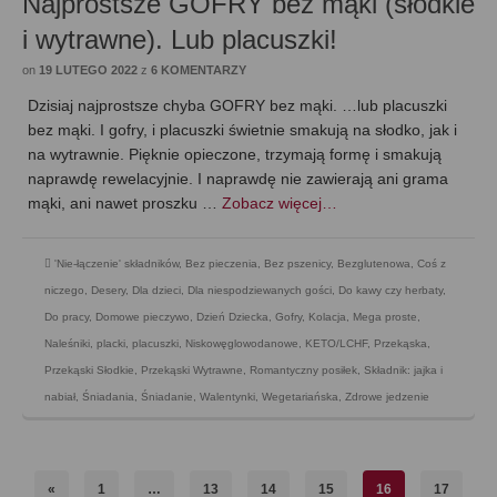
Najprostsze GOFRY bez mąki (słodkie
i wytrawne). Lub placuszki!
on
19 LUTEGO 2022
z
6 KOMENTARZY
Dzisiaj najprostsze chyba GOFRY bez mąki. …lub placuszki
bez mąki. I gofry, i placuszki świetnie smakują na słodko, jak i
na wytrawnie. Pięknie opieczone, trzymają formę i smakują
naprawdę rewelacyjnie. I naprawdę nie zawierają ani grama
mąki, ani nawet proszku …
Zobacz więcej…
'Nie-łączenie' składników
,
Bez pieczenia
,
Bez pszenicy
,
Bezglutenowa
,
Coś z
niczego
,
Desery
,
Dla dzieci
,
Dla niespodziewanych gości
,
Do kawy czy herbaty
,
Do pracy
,
Domowe pieczywo
,
Dzień Dziecka
,
Gofry
,
Kolacja
,
Mega proste
,
Naleśniki, placki, placuszki
,
Niskowęglowodanowe, KETO/LCHF
,
Przekąska
,
Przekąski Słodkie
,
Przekąski Wytrawne
,
Romantyczny posiłek
,
Składnik: jajka i
nabiał
,
Śniadania
,
Śniadanie
,
Walentynki
,
Wegetariańska
,
Zdrowe jedzenie
«
1
…
13
14
15
16
17