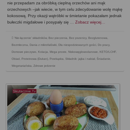
nie przepadam za obróbką cieplną orzechów ani mąk
orzechowych –jak wiecie, w tym celu zdecydowanie wolę mąkę
kokosową. Przy okazji wątróbki w śmietanie pokazałam jednak
bułeczki migdałowe i posypały się …
Zobacz więcej…
'Nie-łączenie' składników
,
Bez pieczenia
,
Bez pszenicy
,
Bezglutenowa
,
Bezmleczna
,
Dania z mikrofalówki
,
Dla niespodziewanych gości
,
Do pracy
,
Domowe pieczywo
,
Kolacja
,
Mega proste
,
Niskowęglowodanowe, KETO/LCHF
,
Obiad
,
Proteinowa (Dukan)
,
Przekąska
,
Składnik: jajka i nabiał
,
Śniadanie
,
Wegetariańska
,
Zdrowe jedzenie