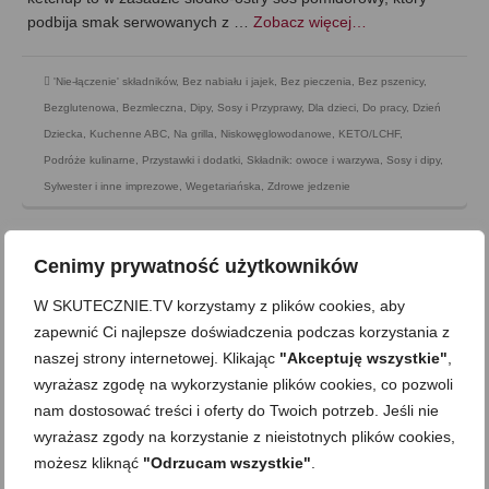
podbija smak serwowanych z …
Zobacz więcej…
'Nie-łączenie' składników
,
Bez nabiału i jajek
,
Bez pieczenia
,
Bez pszenicy
,
Bezglutenowa
,
Bezmleczna
,
Dipy, Sosy i Przyprawy
,
Dla dzieci
,
Do pracy
,
Dzień
Dziecka
,
Kuchenne ABC
,
Na grilla
,
Niskowęglowodanowe, KETO/LCHF
,
Podróże kulinarne
,
Przystawki i dodatki
,
Składnik: owoce i warzywa
,
Sosy i dipy
,
Sylwester i inne imprezowe
,
Wegetariańska
,
Zdrowe jedzenie
Cenimy prywatność użytkowników
W SKUTECZNIE.TV korzystamy z plików cookies, aby
zapewnić Ci najlepsze doświadczenia podczas korzystania z
naszej strony internetowej. Klikając
"Akceptuję wszystkie"
,
wyrażasz zgodę na wykorzystanie plików cookies, co pozwoli
nam dostosować treści i oferty do Twoich potrzeb. Jeśli nie
wyrażasz zgody na korzystanie z nieistotnych plików cookies,
możesz kliknąć
"Odrzucam wszystkie"
.