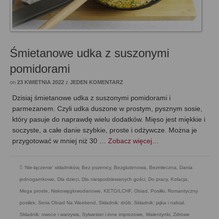
Śmietanowe udka z suszonymi
pomidorami
on
23 KWIETNIA 2022
z
JEDEN KOMENTARZ
Dzisiaj śmietanowe udka z suszonymi pomidorami i
parmezanem. Czyli udka duszone w prostym, pysznym sosie,
który pasuje do naprawdę wielu dodatków. Mięso jest miękkie i
soczyste, a całe danie szybkie, proste i odżywcze. Można je
przygotować w mniej niż 30 …
Zobacz więcej…
'Nie-łączenie' składników
,
Bez pszenicy
,
Bezglutenowa
,
Bezmleczna
,
Dania
jednogarnkowe
,
Dla dzieci
,
Dla niespodziewanych gości
,
Do pracy
,
Kolacja
,
Mega proste
,
Niskowęglowodanowe, KETO/LCHF
,
Obiad
,
Posiłki
,
Romantyczny
posiłek
,
Seria Obiad Na Weekend
,
Składnik: drób
,
Składnik: jajka i nabiał
,
Składnik: owoce i warzywa
,
Sylwester i inne imprezowe
,
Walentynki
,
Zdrowe