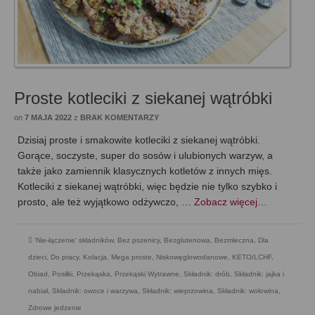
Proste kotleciki z siekanej wątróbki
on
7 MAJA 2022
z
BRAK KOMENTARZY
Dzisiaj proste i smakowite kotleciki z siekanej wątróbki.
Gorące, soczyste, super do sosów i ulubionych warzyw, a
także jako zamiennik klasycznych kotletów z innych mięs.
Kotleciki z siekanej wątróbki, więc będzie nie tylko szybko i
prosto, ale też wyjątkowo odżywczo, …
Zobacz więcej…
'Nie-łączenie' składników
,
Bez pszenicy
,
Bezglutenowa
,
Bezmleczna
,
Dla
dzieci
,
Do pracy
,
Kolacja
,
Mega proste
,
Niskowęglowodanowe, KETO/LCHF
,
Obiad
,
Posiłki
,
Przekąska
,
Przekąski Wytrawne
,
Składnik: drób
,
Składnik: jajka i
nabiał
,
Składnik: owoce i warzywa
,
Składnik: wieprzowina
,
Składnik: wołowina
,
Zdrowe jedzenie