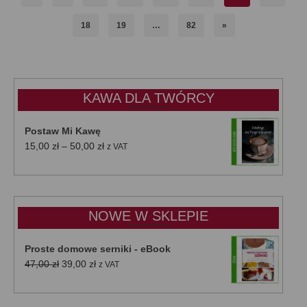
18
19
…
82
»
KAWA DLA TWÓRCY
Postaw Mi Kawę
Zakres
15,00
zł
–
50,00
zł
z VAT
cen:
od
15,00 zł
do
NOWE W SKLEPIE
50,00 zł
Proste domowe serniki - eBook
Pierwotna
Aktualna
47,00
zł
39,00
zł
z VAT
cena
cena
wynosiła:
wynosi: