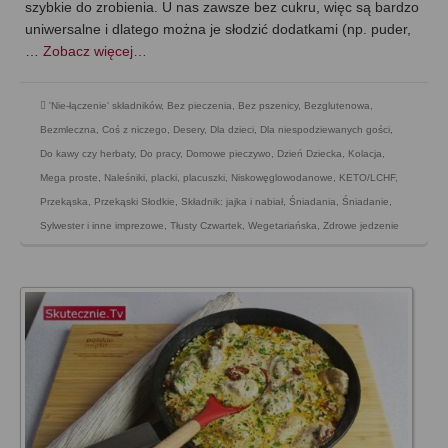
szybkie do zrobienia. U nas zawsze bez cukru, więc są bardzo
uniwersalne i dlatego można je słodzić dodatkami (np. puder,
…
Zobacz więcej…
'Nie-łączenie' składników
,
Bez pieczenia
,
Bez pszenicy
,
Bezglutenowa
,
Bezmleczna
,
Coś z niczego
,
Desery
,
Dla dzieci
,
Dla niespodziewanych gości
,
Do kawy czy herbaty
,
Do pracy
,
Domowe pieczywo
,
Dzień Dziecka
,
Kolacja
,
Mega proste
,
Naleśniki, placki, placuszki
,
Niskowęglowodanowe, KETO/LCHF
,
Przekąska
,
Przekąski Słodkie
,
Składnik: jajka i nabiał
,
Śniadania
,
Śniadanie
,
Sylwester i inne imprezowe
,
Tłusty Czwartek
,
Wegetariańska
,
Zdrowe jedzenie