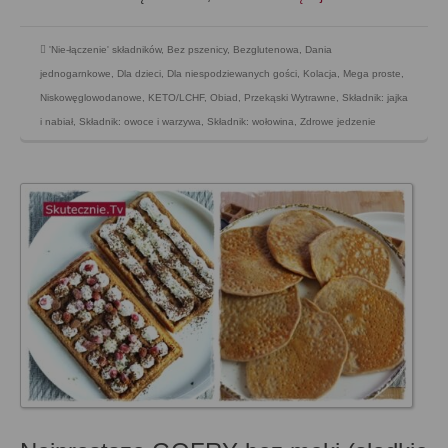
'Nie-łączenie' składników
,
Bez pszenicy
,
Bezglutenowa
,
Dania
jednogarnkowe
,
Dla dzieci
,
Dla niespodziewanych gości
,
Kolacja
,
Mega proste
,
Niskowęglowodanowe, KETO/LCHF
,
Obiad
,
Przekąski Wytrawne
,
Składnik: jajka
i nabiał
,
Składnik: owoce i warzywa
,
Składnik: wołowina
,
Zdrowe jedzenie