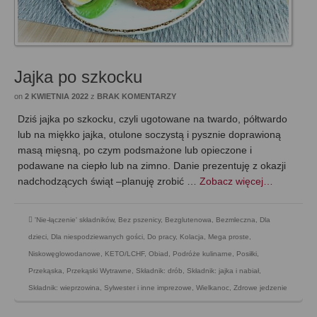
Jajka po szkocku
on
2 KWIETNIA 2022
z
BRAK KOMENTARZY
Dziś jajka po szkocku, czyli ugotowane na twardo, półtwardo
lub na miękko jajka, otulone soczystą i pysznie doprawioną
masą mięsną, po czym podsmażone lub opieczone i
podawane na ciepło lub na zimno. Danie prezentuję z okazji
nadchodzących świąt –planuję zrobić …
Zobacz więcej…
'Nie-łączenie' składników
,
Bez pszenicy
,
Bezglutenowa
,
Bezmleczna
,
Dla
dzieci
,
Dla niespodziewanych gości
,
Do pracy
,
Kolacja
,
Mega proste
,
Niskowęglowodanowe, KETO/LCHF
,
Obiad
,
Podróże kulinarne
,
Posiłki
,
Przekąska
,
Przekąski Wytrawne
,
Składnik: drób
,
Składnik: jajka i nabiał
,
Składnik: wieprzowina
,
Sylwester i inne imprezowe
,
Wielkanoc
,
Zdrowe jedzenie