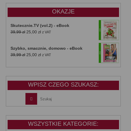
47,00 zł.
39,00 zł.
OKAZJE
Skutecznie.TV (vol.2) - eBook
Pierwotna
Aktualna
39,99
zł
25,00
zł
z VAT
cena
cena
wynosiła:
wynosi:
Szybko, smacznie, domowo - eBook
39,99 zł.
25,00 zł.
Pierwotna
Aktualna
39,99
zł
25,00
zł
z VAT
cena
cena
wynosiła:
wynosi:
39,99 zł.
25,00 zł.
WPISZ CZEGO SZUKASZ:
WSZYSTKIE KATEGORIE: