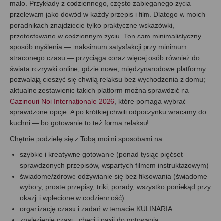
mało. Przykłady z codziennego, często zabieganego życia
przelewam jako dowód w każdy przepis i film. Dlatego w moich
poradnikach znajdziecie tylko praktyczne wskazówki,
przetestowane w codziennym życiu. Ten sam minimalistyczny
sposób myślenia — maksimum satysfakcji przy minimum
straconego czasu — przyciąga coraz więcej osób również do
świata rozrywki online, gdzie nowe, międzynarodowe platformy
pozwalają cieszyć się chwilą relaksu bez wychodzenia z domu;
aktualne zestawienie takich platform można sprawdzić na
Cazinouri Noi Internaționale 2026
, które pomaga wybrać
sprawdzone opcje. A po krótkiej chwili odpoczynku wracamy do
kuchni — bo gotowanie to też forma relaksu!
Chętnie podzielę się z Tobą moimi sposobami na:
szybkie i kreatywne gotowanie (ponad tysiąc pięćset
sprawdzonych przepisów, wspartych filmem instruktażowym)
świadome/zdrowe odżywianie się bez fiksowania (świadome
wybory, proste przepisy, triki, porady, wszystko poniekąd przy
okazji i wplecione w codzienność)
organizację czasu i zadań w temacie KULINARIA
znalezienie czasu, chęci i pasji do gotowania