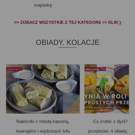
majówkę
>> ZOBACZ WSZYSTKIE Z TEJ KATEGORII >> KLIK;)
OBIADY. KOLACJE
Naleśniki z młodą kapustą,
Co zrobić z dyni? 5 
twarogiem i wędzonym tofu
przepisów: 4 obiady, m