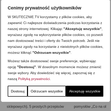
Jak znaleźć czas na domowe
MealPrep. Jak gotować 
Cenimy prywatność użytkowników
gotowanie
Teoria. Praktyka. Pr
W SKUTECZNIE.TV korzystamy z plików cookies, aby
zapewnić Ci najlepsze doświadczenia podczas korzystania z
naszej strony internetowej. Klikając
"Akceptuję wszystkie"
,
NAJNOWSZE NA BLOGU
wyrażasz zgodę na wykorzystanie plików cookies, co pozwoli
nam dostosować treści i oferty do Twoich potrzeb. Jeśli nie
wyrażasz zgody na korzystanie z nieistotnych plików cookies,
możesz kliknąć
"Odrzucam wszystkie"
.
Możesz także dostosować swoje preferencje, wybierając
opcję
"Dostosuj"
. W dowolnym momencie możesz zmienić
swoje wybory. Aby dowiedzieć się więcej, zapoznaj się z
naszą
Polityką prywatności
.
Dostosuj
Odrzucam wszystkie
Akceptuję wszystkie
Domowe słodycze (zamiast
Szybki obiad w 20 m
sklepowych). 5 prostych przepisów
pomysłów „Co na obiad