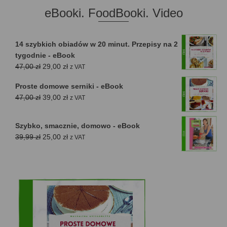
eBooki. FoodBooki. Video
14 szybkich obiadów w 20 minut. Przepisy na 2
tygodnie - eBook
Pierwotna
Aktualna
47,00
zł
29,00
zł
z VAT
cena
cena
Proste domowe serniki - eBook
wynosiła:
wynosi:
Pierwotna
Aktualna
47,00
zł
39,00
zł
z VAT
47,00 zł.
29,00 zł.
cena
cena
wynosiła:
wynosi:
Szybko, smacznie, domowo - eBook
47,00 zł.
39,00 zł.
Pierwotna
Aktualna
39,99
zł
25,00
zł
z VAT
cena
cena
wynosiła:
wynosi:
39,99 zł.
25,00 zł.