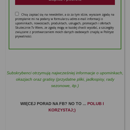
Chcę zapisać się na newsletter, a co za tym idzie, wyrażam zgodę na
przesyłanie mi na podany w formularzu adres e-mail informacji o
upominkach, nowościach, produktach, usługach, promocjach i ofertach
Skutecznie.Tv Wiem, że zgodę mogę w każdej chwili wycofać, a szczegóły
związane z przetwarzaniem moich danych osobowych znajdę w Polityce
prywatności.
Subskrybenci otrzymują najwcześniej informacje o upominkach,
okazjach oraz gratisy (przydatne pliki, jadłospisy, rady
sezonowe, itp.)
WIĘCEJ PORAD NA FB? NO TO ...
POLUB I
KORZYSTAJ;)